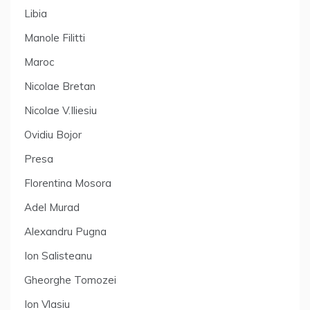
Libia
Manole Filitti
Maroc
Nicolae Bretan
Nicolae V.Iliesiu
Ovidiu Bojor
Presa
Florentina Mosora
Adel Murad
Alexandru Pugna
Ion Salisteanu
Gheorghe Tomozei
Ion Vlasiu