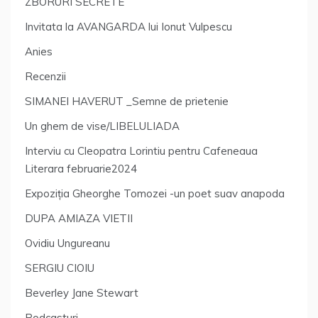
ZBORURI SECRETE
Invitata la AVANGARDA lui Ionut Vulpescu
Anies
Recenzii
SIMANEI HAVERUT _Semne de prietenie
Un ghem de vise/LIBELULIADA
Interviu cu Cleopatra Lorintiu pentru Cafeneaua
Literara februarie2024
Expoziția Gheorghe Tomozei -un poet suav anapoda
DUPA AMIAZA VIETII
Ovidiu Ungureanu
SERGIU CIOIU
Beverley Jane Stewart
Podcasturi