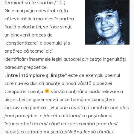
terminat să te soarbă./” (…)
Nu e mai puţin adevărat că, în
câteva rânduri mai ales în partea
finală a plachetei, se face simţit
un binevenit proces de
„conştientizare” a poemului şi s-
ar părea că tocmai aici
identificăm însemnele ieşirii autoarei din ceaţa ingenuităţii
oarecum prepoetice.
„Între întâmplare şi linişte”
este de exemplu poemul
care nu-i exclus să anunţe o nouă vârstă a poeziei
Cleopatrei Lorinţiu
vârstă conţinând lucida relevare a
disjuncţiei ce guvernează orice formă de cunoaştere,
inclusiv cea poetică :
„Bucurie râvnită,drumul de tine ales
/mai primejdios e /decât călătoria/ cu poştalionul
întunecat al tăcerii/ când caii se schimbă prea des/
istoviţi,cu zăbala muşcată.//Neânţeleasă rămâi,/