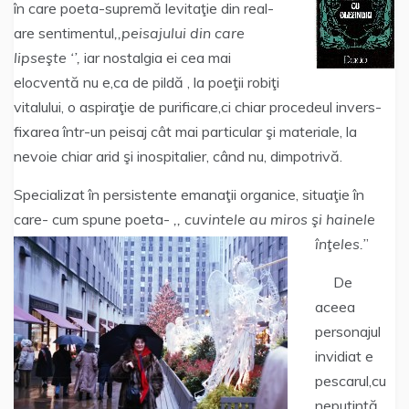
în care poeta-supremă levitaţie din real-
are sentimentul
,,peisajului din care
lipseşte ‘’,
iar nostalgia ei cea mai
elocventă nu e,ca de pildă , la poeţii robiţi
vitalului, o aspiraţie de purificare,ci chiar procedeul invers-
fixarea într-un peisaj cât mai particular şi materiale, la
nevoie chiar arid şi inospitalier, când nu, dimpotrivă.
Specializat în persistente emanaţii organice, situaţie în
care- cum spune poeta-
,, cuvintele au miros şi hainele
înţeles.’
’
De
aceea
personajul
invidiat e
pescarul,cu
neputinţă