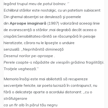
legând trupul meu de patul bolnav. ‘’
Echilibrul stărilor este nostalgic, cu un patetism subiacent
Din ghemul absenţei se derulează şi poemele
din
Aproape
imaginară
(1987) valorizând aceeaşi linie
de evanescenţă a stărilor ,mai degrabă decât aceea a
crispării.Sensibilitatea rănită se răscumpără în peisaje
hieratizate, cărora nu le lipseşte o unduire
senzuală:
,,Neprihănită dimineaţă
Desenul norilor pe-aproape .
Perele coapte-s năpădite de viespiîn grădina fragilităţii.
Troiţele veghează.’’
Memoria însăşi este mai abiliotată să recupereze
secvenţele fericite, iar poeta lucrază în contrapunct, nu
fără o delicateţe aparte a acordului distonant:
,,cu o
străfulgerare
ca un fir alb în părul tău negru