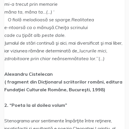
mi-a trecut prin memorie
mâna ta, mâna ta…(…) ‘
O fiolă melodioasă se sparge.Realitatea
e-ntoarsă ca o mănuşă.Cheiţa scrinului
cade cu ţipăt alb peste dale.
Jurnalul de stări continuă şi aici, mai diversificat şi mai liber,
iar viziunea rămâne determinată de
,,lucrurile mici,
zdrobitoare prin chiar neânsemnătatea lor.’’(…)
Alexandru Cistelecan
( fragment din Dicţionarul scriitorilor români, editura
Fundaţiei Culturale Române, Bucureşti, 1998)
2.
“Poeta la al doilea volum”
Stenograma unor sentimente împărţite între reţinere,
insatisfacţii şi exultanţă e poezia Cleopatrei Lorinţiu, al