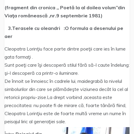
(fragment din cronica ,, Poetă la al doilea volum’’din
Viaţa românească ,nr.9 septembrie 1981)
3.Terasele cu oleandri :O formula a desenului pe
aer
Cleopatra Lorinţiu face parte dintre poeţii care ies în lume
gata formaţi .
Sunt poeţi care îşi descoperă stilul fără să-l caute îndelung:
şi-l descoperă ca printr-o iluminare.
De înnoit se înnoiesc în cadrele lui, maidegrabă la nivelul
simbolurilor din care se plămădeşte viziunea decât la cel al
retoricii propriu-zise.La drept vorbind ,aceasta este
precocitatea: nu poate fi de mirare că, foarte tânără fiind,
Cleopatra Lorinţiu este de foarte multă vreme un nume în
peisajul liric al generaţiei sale.