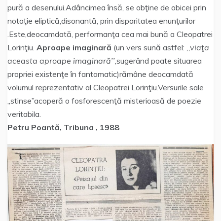
pură a desenului.Adâncimea însă, se obţine de obicei prin
notaţie eliptică,disonantă, prin disparitatea enunţurilor
.Este,deocamdată, performanţa cea mai bună a Cleopatrei
Lorinţiu.
Aproape imaginară
(un vers sună astfel:
,,viaţa
aceasta aproape imaginară’’
,sugerând poate situarea
propriei existenţe în fantomatic)rămâne deocamdată
volumul reprezentativ al Cleopatrei Lorinţiu.Versurile sale
,,stinse’’acoperă o fosforescenţă misterioasă de poezie
veritabila.
Petru Poantă, Tribuna , 1988