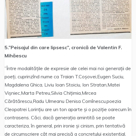
5.”Peisajul din care lipsesc”, cronică de Valentin F.
Mihăescu
”Între modalitățile de expresie ale celei mai noi generații de
poeți, cuprinzînd nume ca Traian T.Coșovei,Eugen Suciu,
Magdalena Ghica, Liviu Ioan Stoiciu, Ion Stratan,Matei
Vișniec,Marta Petreu,Silvia Chițimia,Mircea
Cărătărescu,Radu Ulmeanu Denisa Comînescu,poezia
Cleopatrei Lorințiu are un ton aparte și o poziție oarecum în
contrasens. Căci, dacă generația amintită se poate
caracteriza, în general, prin ironie și cinism, prin tentativă
de circumscriere cât mai precisă a concretului existențial,