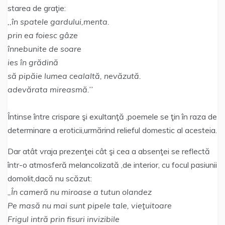
starea de graţie:
,,în spatele gardului,menta.
prin ea foiesc gâze
înnebunite de soare
ies în grădină
să pipăie lumea cealaltă, nevăzută.
adevărata mireasmă.’’
Întinse între crispare şi exultanţă ,poemele se ţin în raza de
determinare a eroticii,urmărind relieful domestic al acesteia.
Dar atât vraja prezenţei cât şi cea a absenţei se reflectă
într-o atmosferă melancolizată ,de interior, cu focul pasiunii
domolit,dacă nu scăzut:
,
,În cameră nu miroase a tutun olandez
Pe masă nu mai sunt pipele tale, vieţuitoare
Frigul intră prin fisuri invizibile