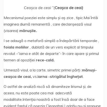
Ceașca de ceai ”(
Ceașca de ceai)
Mecanismul poeziei este simplu și aș zice , tipic.Mai întâi
imaginea diurnă remanentă , care declanșează visul
(visarea)
mănușile.
I se adaugă o metaforă simplă a îndepărtării temporale ,
foiala moliilor
, dublată de un vers explicit al timpului
revolut –”iarna e atât de departe”- în care apare și primul
termen al opoziției
rece-cald.
Urmează visul, a la carte, simetric primei părți :
mănuși-
ceașca de ceai,
vs.
iarna -strigătul înghețat
.
O astfel de analiză riscă să dinamiteze lirismul și, de
aceea, nu este poate cea mai adecvată
modalitate.Intenția noastră a fost însă doar de a face
evident faptul că poezia Cleopatrei Lorințiu nu-și propune