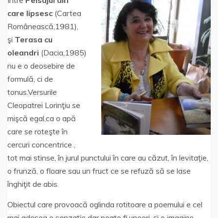
Între
Peisajul din
care lipsesc
(Cartea
Românească,1981),
şi
Terasa cu
oleandri
(Dacia,1985)
nu e o deosebire de
formulă, ci de
tonus.Versurile
Cleopatrei Lorinţiu se
mişcă egal,ca o apă
care se roteşte în
cercuri concentrice ,
tot mai stinse, în jurul punctului în care au căzut, în levitaţie,
o frunză, o floare sau un fruct ce se refuză să se lase
înghiţit de abis.
Obiectul care provoacă oglinda rotitoare a poemului e cel
mai adesea o senzaţie dar poate fi,uneori, şi o imagine