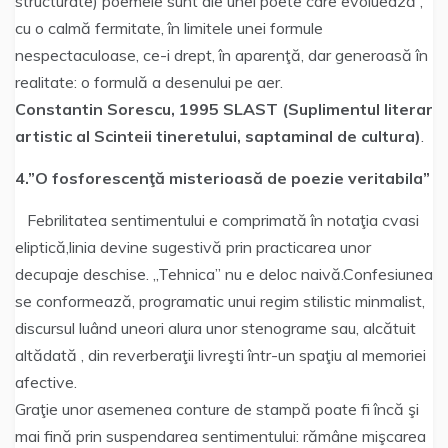
structurate) poemele sunt ale unei poete care evoluează ,
cu o calmă fermitate, în limitele unei formule
nespectaculoase, ce-i drept, în aparenţă, dar generoasă în
realitate: o formulă a desenului pe aer.
Constantin Sorescu, 1995 SLAST (Suplimentul literar
artistic al Scinteii tineretului, saptaminal de cultura)
.
4.”O fosforescenţă misterioasă
de poezie veritabila”
Febrilitatea sentimentului e comprimată în notaţia cvasi
eliptică,linia devine sugestivă prin practicarea unor
decupaje deschise. ,,Tehnica’’ nu e deloc naivă.Confesiunea
se conformează, programatic unui regim stilistic minmalist,
discursul luând uneori alura unor stenograme sau, alcătuit
altădată , din reverberaţii livreşti într-un spaţiu al memoriei
afective.
Graţie unor asemenea conture de stampă poate fi încă şi
mai fină prin suspendarea sentimentului: rămâne mişcarea