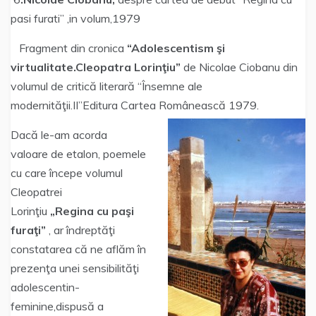
pasi furati” ,in volum,1979
Fragment din cronica
“Adolescentism şi
virtualitate.Cleopatra Lorinţiu”
de Nicolae Ciobanu din
volumul de critică literară “Însemne ale
modernităţii.II”Editura Cartea Românească 1979.
Dacă le-am acorda
valoare de etalon, poemele
cu care începe volumul
Cleopatrei
Lorinţiu
„Regina cu paşi
furaţi”
, ar îndreptăţi
constatarea că ne aflăm în
prezenţa unei sensibilităţi
adolescentin-
feminine,dispusă a