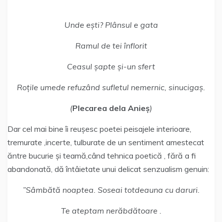
Unde ești? Plânsul e gata
Ramul de tei înflorit
Ceasul șapte și-un sfert
Roțile umede refuzând sufletul nemernic, sinucigaș.
(
Plecarea dela Anieș
)
Dar cel mai bine îi reușesc poetei peisajele interioare,
tremurate ,incerte, tulburate de un sentiment amestecat
ăntre bucurie și teamă,când tehnica poetică , fără a fi
abandonată, dă întâietate unui delicat senzualism genuin:
”Sâmbătă noaptea. Soseai totdeauna cu daruri.
Te ateptam nerăbdătoare .