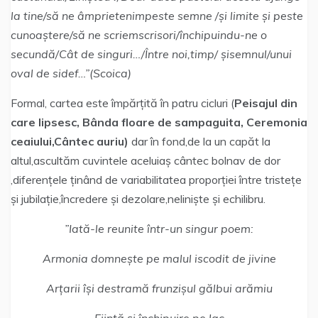
la tine/să ne âmprietenimpeste semne /și limite și peste
cunoaștere/să ne scriemscrisori/închipuindu-ne o
secundă/Cât de singuri…/Între noi,timp/ șisemnul/unui
oval de sidef…”(Scoica)
Formal, cartea este împărțită în patru cicluri (
Peisajul din
care lipsesc, Bânda floare de sampaguita, Ceremonia
ceaiului,Cântec auriu)
dar în fond,de la un capăt la
altul,ascultăm cuvintele aceluiaș cântec bolnav de dor
,diferențele ținând de variabilitatea proporției între tristețe
și jubilație,încredere și dezolare,neliniște și echilibru.
”Iată-le reunite într-un singur poem:
Armonia domnește pe malul iscodit de jivine
Arțarii își destramă frunzișul gălbui arămiu
Ființă și închipuire pe lac