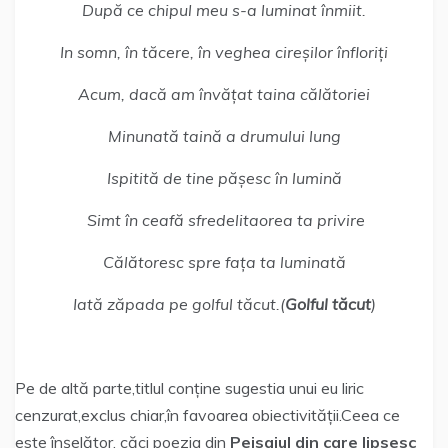
După ce chipul meu s-a luminat înmiit.
In somn, în tăcere, în veghea cireșilor înfloriți
Acum, dacă am învățat taina călătoriei
Minunată taină a drumului lung
Ispitită de tine pășesc în lumină
Simt în ceafă sfredelitaorea ta privire
Călătoresc spre fața ta luminată
Iată zăpada pe golful tăcut.(
Golful tăcut
)
Pe de altă parte,titlul conține sugestia unui eu liric
cenzurat,exclus chiar,în favoarea obiectivității.Ceea ce
este înșelător, căci poezia din
Peisajul din care lipsesc