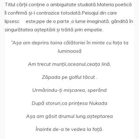
Titlul cărții conține o ambiguitate studiată.Materia poetică
îl confirmă și-l contrazice totodată.Peisajul din care
lipsesc este,ppe de o parte ,o lume imaginată, gândită în
singurătatea așteptării și trăită prin empatie.
”Așa am deprins taina călătoriei în minte cu fața ta
luminoasă
Am trecut munții,oceanul,ceața lină,
Zăpada pe golful tăcut .
Urmărindu-ți mișcarea, sperând
După storuri,ca prințesa Nukada
Așa am găsit drumul lung,așteptarea
Înainte de-a te vedea la față.