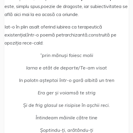
este, simplu spus,poezie de dragoste, iar subiectivitatea se
află aici mai la ea acasă ca oriunde.
Iat-o în plin asalt oferind iubirea ca terapeutică
existențial,într-o poemă petrarchizantă,construită pe
opoziția rece-cald:
”prin mănuși foiesc molii
Iarna e atât de departe/Te-am visat
In palotn așteptai într-o gară albită un tren
Era ger și voiamsă te strig
Și de frig glasul se risipise în așchii reci.
Întindeam mâinile către tine
Șoptindu-ți, arătându-ți