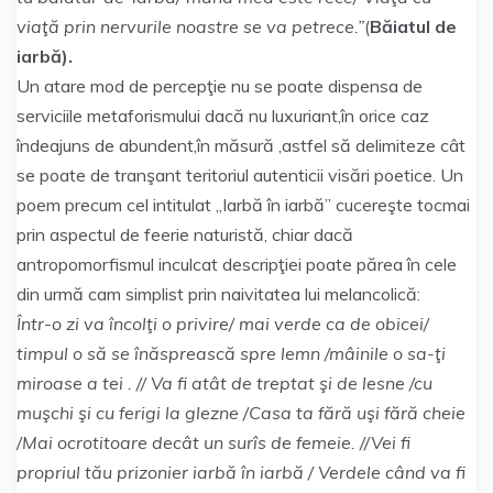
viaţă prin nervurile noastre se va petrece.”
(
Băiatul de
iarbă).
Un atare mod de percepţie nu se poate dispensa de
serviciile metaforismului dacă nu luxuriant,în orice caz
îndeajuns de abundent,în măsură ,astfel să delimiteze cât
se poate de tranşant teritoriul autenticii visări poetice. Un
poem precum cel intitulat „Iarbă în iarbă” cucereşte tocmai
prin aspectul de feerie naturistă, chiar dacă
antropomorfismul inculcat descripţiei poate părea în cele
din urmă cam simplist prin naivitatea lui melancolică:
Într-o zi va încolţi o privire/ mai verde ca de obicei/
timpul o să se înăsprească spre lemn /mâinile o sa-ţi
miroase a tei . // Va fi atât de treptat şi de lesne /cu
muşchi şi cu ferigi la glezne /Casa ta fără uşi fără cheie
/Mai ocrotitoare decât un surîs de femeie. //Vei fi
propriul tău prizonier iarbă în iarbă / Verdele când va fi