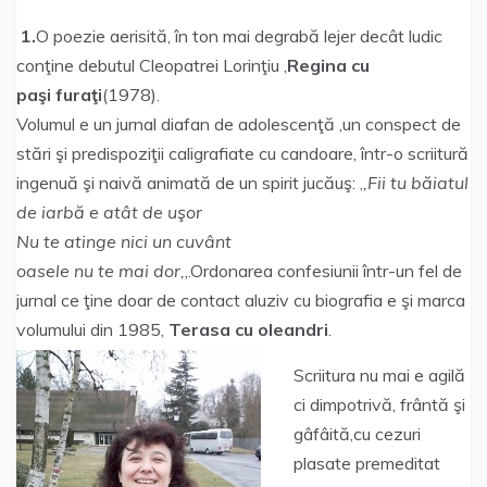
1.
O poezie aerisită, în ton mai degrabă lejer decât ludic
conţine debutul Cleopatrei Lorinţiu ,
Regina cu
paşi
furaţi
(1978).
Volumul e un jurnal diafan de adolescenţă ,un conspect de
stări şi predispoziţii caligrafiate cu candoare, într-o scriitură
ingenuă şi naivă animată de un spirit jucăuş: ,
,Fii tu băiatul
de iarbă e atât de uşor
Nu te atinge nici un cuvânt
oasele nu te mai dor,
,.Ordonarea confesiunii într-un fel de
jurnal ce ţine doar de contact aluziv cu biografia e şi marca
volumului din 1985,
Terasa cu oleandri
.
Scriitura nu mai e agilă
ci dimpotrivă, frântă şi
gâfâită,cu cezuri
plasate premeditat