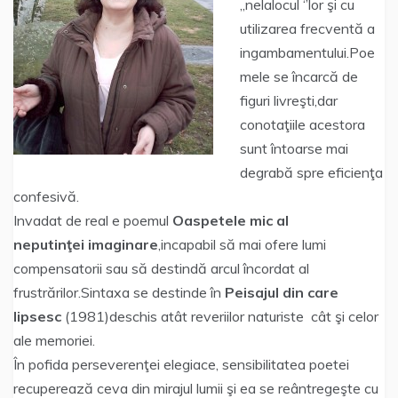
,,nelalocul ‘’lor şi cu
utilizarea frecventă a
ingambamentului.Poe
mele se încarcă de
figuri livreşti,dar
conotaţiile acestora
sunt întoarse mai
degrabă spre eficienţa
confesivă.
Invadat de real e poemul
Oaspetele mic al
neputinţei
imaginare
,incapabil să mai ofere lumi
compensatorii sau să destindă arcul încordat al
frustrărilor.Sintaxa se destinde în
Peisajul din care
lipsesc
(1981)deschis atât reveriilor naturiste cât şi celor
ale memoriei.
În pofida perseverenţei elegiace, sensibilitatea poetei
recuperează ceva din mirajul lumii şi ea se reântregeşte cu