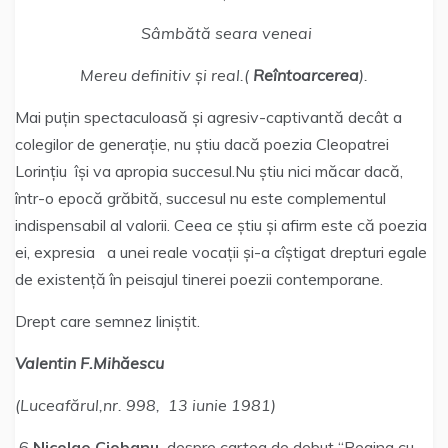
Sâmbătă seara veneai
Mereu definitiv și real.(
Reîntoarcerea
).
Mai puțin spectaculoasă și agresiv-captivantă decât a
colegilor de generație, nu știu dacă poezia Cleopatrei
Lorințiu își va apropia succesul.Nu știu nici măcar dacă,
într-o epocă grăbită, succesul nu este complementul
indispensabil al valorii. Ceea ce știu și afirm este că poezia
ei, expresia a unei reale vocații și-a cîștigat drepturi egale
de existență în peisajul tinerei poezii contemporane.
Drept care semnez liniștit.
Valentin F.Mihăescu
(Luceafărul,nr. 998, 13 iunie 1981)
6
.Nicolae Ciobanu,
despre cartea de debut “Regina cu