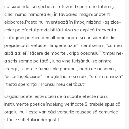
să surprindă, să șocheze ,refuzând spontaneitatea (și
chiar numai mimarea ei.) în favoarea imaginilor atent
elaborate.Poeta nu inventează în limbaj,mizând -aș zice-
chiar pe efectul previzibilității.Așa se explică frecvența
sintagmei poetice demult omologate și considerate din
prejudecată, vetuste: ”limpede azur”, ”cerul senin”, ”carnea
albă a zilei”,”tăcere de moarte”.”aripa oceanului”,”timpul ne-
a scris semne pe față”,”luna vine furișându-se printre
crengi”,”siluetele fumurii ale pomilor ”,”nopți de nesomn”,
”dulce înșelăciune”, ”nopțile înalte și albe”, ”sfântă amiază”,
”tristă speranță”.”Plânsul meu cel tăcut”.
Orgoliul poetei este acela de a scoate efecte noi.cu
instrumente poetice îndelung verificate.Și trebuie spus că
orgoliul nu-i este van căci versurile reușesc să comunice
stările sufletului îndrăgostit.