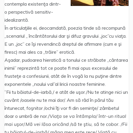
contempla existenţa dintr-
o perspectivă sensitiv-
idealizantă.
În articulaţiile ei, deocamdată, poezia tinde să recompună
„scenariul „ încântătorului dar şi difuz gravului „joc”cu viaţa.
E un „joc” ce îşi revendincă dreptul de afirmare (cum e şi
firesc) mai ales ca „trăire” erotică.
Aşadar, pudoarea hieratică a tonului ce străbate „cântarea
inimii” reprezintă tot ce poate fi mai opus excesului de
frusteţe a confesiunii, atât de în vogă la nu puţine dintre
exponentele „noului val”al liricii noastre feminine.
”Fii tu băiatul-de-iarbă,/ e atât de uşor./Nu te atinge nici un
cuvânt /oasele nu te mai dor/. Am să râd în părul tău
întunecat, foşnitor /ochii îţi vor fi din seminţe/ zâmbetul
doar o umbră de nor./
Viaţa se va întâmpla/ într-un ritual
mai uşor/.Mă vei lăsa oricând /să te ştiu, să te cobor. /Fii
tu băiatul-de-iarbă/ mâna mea este rece/ Viaţă cu