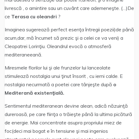
livrescă , o amintire sau un cuvânt care ademeneşte. (…)De
ce
Terasa cu oleandri
?
Imaginea sugerează perfect esenţa întregii poezii)de până
acum,dar, mă încumet să prezic şi a celei ce va veni) a
Cleopatrei Lorinţiu. Oleandrul evocă o atmosferă
mediteraneeană.
Miresmele florilor lui şi ale frunzelor lui lanceolate
stimulează nostalgia unui ţinut însorit , cu ierni calde. E
nostalgia necurmată a poetei care tânjeşte după
o
Mediterană existenţială.
Sentimentul mediteranean devine alean, adică năzuinţă
dureroasă, pe care fiinţa o trăieşte până la ultima picătură
de energie. Mai concentrate asupra propriului miez de
foc(deci mai bogat e în tensiune şi mai ingenios