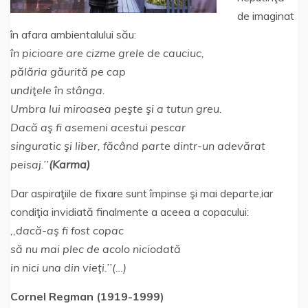
de imaginat
în afara ambientalului său:
în picioare are cizme grele de cauciuc,
pălăria găurită pe cap
undiţele în stânga.
Umbra lui miroasea peşte şi a tutun greu.
Dacă aş fi asemeni acestui pescar
singuratic şi liber, făcând parte dintr-un adevărat
peisaj.’’
(Karma)
Dar aspiraţiile de fixare sunt împinse şi mai departe,iar
condiţia invidiată finalmente a aceea a copacului:
,,dacă-aş fi fost copac
să nu mai plec de acolo niciodată
in nici una din vieţi.’’(…)
Cornel Regman (1919-1999)