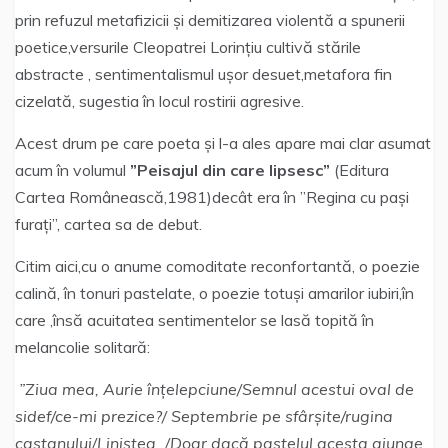
prin refuzul metafizicii și demitizarea violentă a spunerii
poetice,versurile Cleopatrei Lorințiu cultivă stările
abstracte , sentimentalismul ușor desuet,metafora fin
cizelată, sugestia în locul rostirii agresive.
Acest drum pe care poeta și l-a ales apare mai clar asumat
acum în volumul
”Peisajul din care lipsesc”
(Editura
Cartea Românească,1981)decât era în ”Regina cu pași
furați”, cartea sa de debut.
Citim aici,cu o anume comoditate reconfortantă, o poezie
calină, în tonuri pastelate, o poezie totuși amarilor iubiri,în
care ,însă acuitatea sentimentelor se lasă topită în
melancolie solitară:
”Ziua mea, Aurie înțelepciune/Semnul acestui oval de
sidef/ce-mi prezice?/ Septembrie pe sfârșite/rugina
castanului/Liniștea ./Doar dacă pastelul acesta ajunge