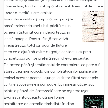
cărei volum, foarte curat, apărut recent,
Peisajul din care
lipsesc,
merită luare-aminte.
Biografia e subţire şi criptică, se ghiceşte
parcă traiectoria unei iubiri, privită cu un
ochean răsturnat care îndepărtează în
loc să apropie. Poeta- fiinţă senzitivă-
înregistrează totul cu radar de fluture,
ceea ce o ajută să evite cu graţie contactul cu prea-
concretul,căruia I se preferă regimul evanescenţei.
De aceea până şi sentimentul de contrariere, ce pare a fi
starea cea mai radicală a incompletitudinilor psihice ale
eroinei acestor poeme , ajunge la cititor filtrat sonor prin
cortine succesive-ninsori sau efluvii miresmatice- sau
printr-o pânză de lâncezealăcare se aşterne uşor.
Evanescenţa aceasta atinge forme
amintitoare de anemiile simboliste în clipa