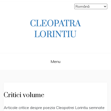
Skip
to
content
Scriitoare – poetă, prozatoare, autoare
CLEOPATRA
de literatură pentru copii, jurnalistă,
scenaristă şi realizatoare de televiziune
LORINTIU
Menu
Critici volume
Articole critice despre poezia Cleopatrei Lorintiu semnate