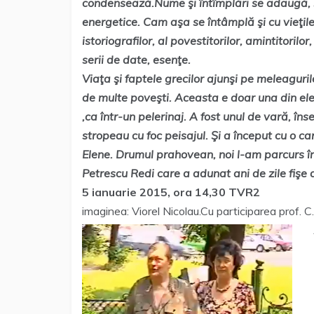
condensează.Nume şi întîmplări se adaugă, ş
energetice.
Cam aşa se întâmplă şi cu vieţile 
istoriografilor, al povestitorilor, amintitorilor
serii de date, esenţe.
Viaţa şi faptele grecilor ajunşi pe meleaguri
de multe poveşti. Aceasta e doar una din ele
,ca într-un pelerinaj.
A fost unul de vară, înse
stropeau cu foc peisajul. Şi a început cu o ca
Elene. Drumul prahovean, noi l-am parcurs îns
Petrescu Redi care a adunat ani de zile fişe 
5 ianuarie 2015, ora 14,30 TVR2
imaginea: Viorel Nicolau.Cu participarea prof. 