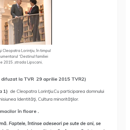
i Cleopatra Lorinţiu, în timpul
cumentarul “Destinul familiei
ie 2015 ,strada Lipscani,
2, difuzat la TVR 29 aprilie 2015 TVR2)
ea 1)
de Cleopatra Lorinţiu.Cu participarea domnului
unea Identităţi, Cultura minorităţilor.
macilor în floare
.
mă. Faptele, întinse adeseori pe sute de ani, se