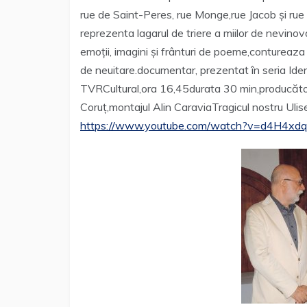
rue de Saint-Peres, rue Monge,rue Jacob și rue 
reprezenta lagarul de triere a miilor de nevinova
emoții, imagini și frânturi de poeme,conturea
de neuitare.documentar, prezentat în seria Iden
TVRCultural,ora 16,45durata 30 min,producători
Coruț,montajul Alin CaraviaTragicul nostru Ul
https://www.youtube.com/watch?v=d4H4xdq