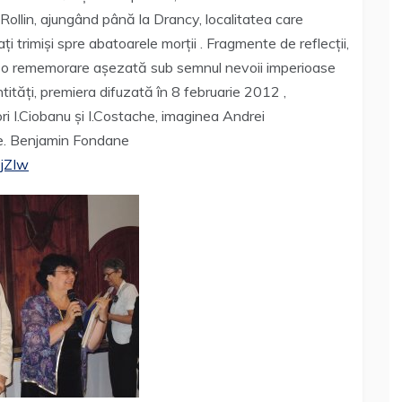
Rollin, ajungând până la Drancy, localitatea care
ți trimiși spre abatoarele morții . Fragmente de reflecții,
za o rememorare așezată sub semnul nevoii imperioase
tități, premiera difuzată în 8 februarie 2012 ,
 I.Ciobanu și I.Costache, imaginea Andrei
ise. Benjamin Fondane
jZIw