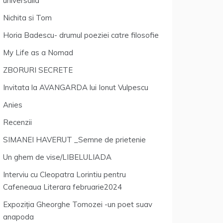
universalia
Nichita si Tom
Horia Badescu- drumul poeziei catre filosofie
My Life as a Nomad
ZBORURI SECRETE
Invitata la AVANGARDA lui Ionut Vulpescu
Anies
Recenzii
SIMANEI HAVERUT _Semne de prietenie
Un ghem de vise/LIBELULIADA
Interviu cu Cleopatra Lorintiu pentru
Cafeneaua Literara februarie2024
Expoziția Gheorghe Tomozei -un poet suav
anapoda