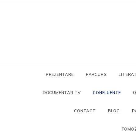
Skip
to
content
PREZENTARE
PARCURS
LITERA
DOCUMENTAR TV
CONFLUENTE
CONTACT
BLOG
P
TOMOZ