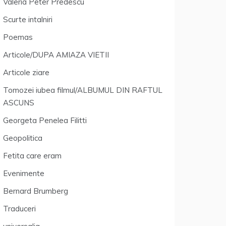
Valeria Peter Predescu
Scurte intalniri
Poemas
Articole/DUPA AMIAZA VIETII
Articole ziare
Tomozei iubea filmul/ALBUMUL DIN RAFTUL
ASCUNS
Georgeta Penelea Filitti
Geopolitica
Fetita care eram
Evenimente
Bernard Brumberg
Traduceri