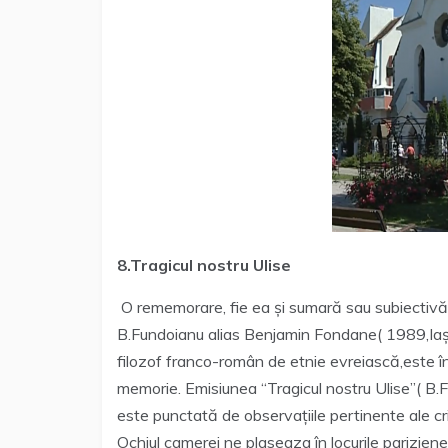
8.Tragicul nostru Ulise
O rememorare, fie ea și sumară sau subiectivă, a 
B.Fundoianu alias Benjamin Fondane( 1989,Iași
filozof franco-român de etnie evreiască,este în
memorie. Emisiunea “Tragicul nostru Ulise”( B
este punctată de observațiile pertinente ale crit
Ochiul camerei ne plaseaza în locurile pariziene 