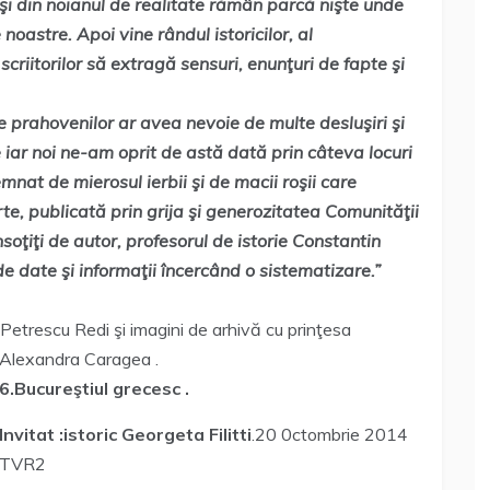
i din noianul de realitate rămân parcă nişte unde
noastre. Apoi vine rândul istoricilor, al
, scriitorilor să extragă sensuri, enunţuri de fapte şi
le prahovenilor ar avea nevoie de multe desluşiri şi
 iar noi ne-am oprit de astă dată prin câteva locuri
mnat de mierosul ierbii şi de macii roşii care
rte, publicată prin grija şi generozitatea Comunităţii
oţiţi de autor, profesorul de istorie Constantin
de date şi informaţii încercând o sistematizare.”
C.Petrescu Redi şi imagini de arhivă cu prinţesa
Alexandra Caragea .
6.Bucureştiul grecesc .
Invitat :istoric Georgeta Filitti
.20 0ctombrie 2014
TVR2