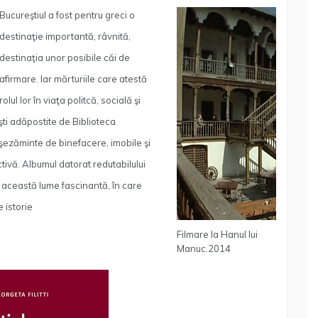
Bucureştiul a fost pentru greci o
destinaţie importantă, râvnită,
destinaţia unor posibile căi de
afirmare. Iar mărturiile care atestă
rolul lor în viaţa politcă, socială şi
şti adăpostite de Biblioteca
aşezăminte de binefacere, imobile şi
ctivă. Albumul datorat redutabilului
n această lume fascinantă, în care
 istorie
Filmare la Hanul lui
Manuc.2014