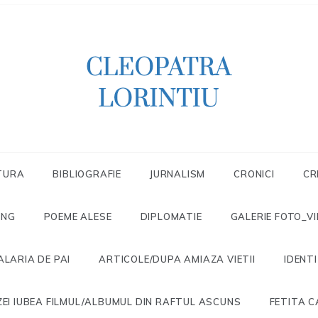
Scriitoare – poetă, prozatoare, autoare
CLEOPATRA
de literatură pentru copii, jurnalistă,
scenaristă şi realizatoare de televiziune
LORINTIU
TURA
BIBLIOGRAFIE
JURNALISM
CRONICI
CR
ONG
POEME ALESE
DIPLOMATIE
GALERIE FOTO_V
ALARIA DE PAI
ARTICOLE/DUPA AMIAZA VIETII
IDENT
EI IUBEA FILMUL/ALBUMUL DIN RAFTUL ASCUNS
FETITA C