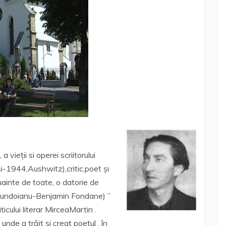
vieții si operei scriitorului
-1944,Aushwitz),critic,poet și
ainte de toate, o datorie de
.Fundoianu-Benjamin Fondane) ”
icului literar MirceaMartin .
unde a trăit și creat poetul , în