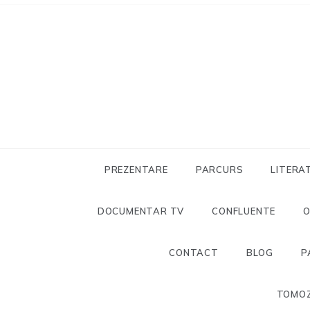
Skip
to
content
PREZENTARE
PARCURS
LITERA
DOCUMENTAR TV
CONFLUENTE
CONTACT
BLOG
P
TOMOZ