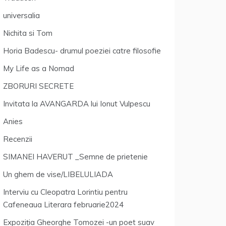
universalia
Nichita si Tom
Horia Badescu- drumul poeziei catre filosofie
My Life as a Nomad
ZBORURI SECRETE
Invitata la AVANGARDA lui Ionut Vulpescu
Anies
Recenzii
SIMANEI HAVERUT _Semne de prietenie
Un ghem de vise/LIBELULIADA
Interviu cu Cleopatra Lorintiu pentru
Cafeneaua Literara februarie2024
Expoziția Gheorghe Tomozei -un poet suav