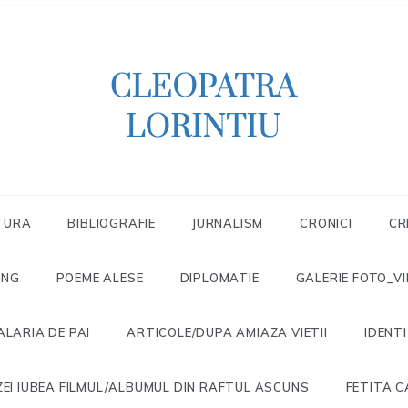
Scriitoare – poetă, prozatoare, autoare
CLEOPATRA
de literatură pentru copii, jurnalistă,
scenaristă şi realizatoare de televiziune
LORINTIU
TURA
BIBLIOGRAFIE
JURNALISM
CRONICI
CR
ONG
POEME ALESE
DIPLOMATIE
GALERIE FOTO_V
ALARIA DE PAI
ARTICOLE/DUPA AMIAZA VIETII
IDENT
EI IUBEA FILMUL/ALBUMUL DIN RAFTUL ASCUNS
FETITA C