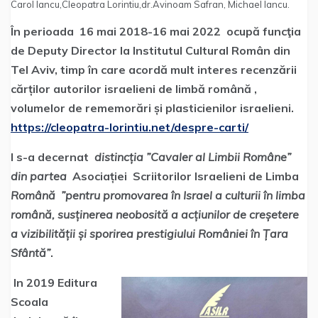
Carol Iancu,Cleopatra Lorintiu,dr.Avinoam Safran, Michael Iancu.
În perioada 16 mai 2018-16 mai 2022 ocupă funcţia
de Deputy Director la Institutul Cultural Român din
Tel Aviv, timp în care acordă mult interes recenzării
cărților autorilor israelieni de limbă română ,
volumelor de rememorări și plasticienilor israelieni.
https://cleopatra-lorintiu.net/despre-carti/
I s-a decernat
distincția ”Cavaler al Limbii Române”
din partea
Asociației Scriitorilor Israelieni de Limba
Română ”pentru promovarea în Israel a culturii în limba
română, susținerea neobosită a acțiunilor de creșetere
a vizibilității și sporirea prestigiului României în Țara
Sfântă”
.
In 2019 Editura
Scoala