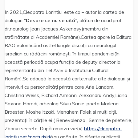
In 2021,Cleopatra Lorintiu este co – autor la cartea de
dialoguri
”Despre ce nu se uită”,
alături de acad.prof.
dr.neurolog Jean Jacques Askenasy(membru din
străinătate al Academiei Române).Cartea apare la Editura
RAO valorificând astfel lungile discuții cu neurologul
israelian cu rădăcini românești, în timpul pandemiei(în
această perioadă ocupa funcția de deputy director la
reprezentanța din Tel Aviv a Institutului Cultural
Român).Se adaugă la această carte,multe alte dialoguri și
interviuri cu personalități printre care Arie Landam,
Christina Weiss, Richard Armonn, Alexandru Andy,Liana
Saxone Horodi, arheolog Silviu Sanie, poeta Marlena
Braester, Moshe Itzaki, Menahem Falek și mulți alții,
prezentați în cărțile ei ( Benevolenza , Semne de prietenie,
Zboruri secrete, După amiaza
vieții
)
https://cleopatra-
lorintiu.net/marturisiri/
sau apărute în diferite publicații