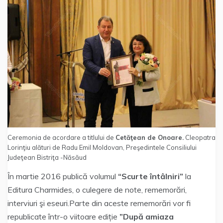
Ceremonia de acordare a titlului de
Cetăţean de Onoare.
Cleopatra
Lorinţiu alături de Radu Emil Moldovan, Preşedintele Consiliului
Judeţean Bistriţa -Năsăud
În martie 2016 publică volumul
“Scurte întâlniri”
la
Editura Charmides, o culegere de note, rememorări,
interviuri şi eseuri.Parte din aceste rememorări vor fi
republicate într-o viitoare ediție
”După amiaza