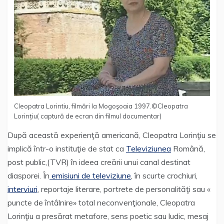
Cleopatra Lorintiu, filmări la Mogoşoaia 1997.©Cleopatra
Lorințiu( captură de ecran din filmul documentar)
După această experienţă americană, Cleopatra Lorinţiu se
implică într-o instituţie de stat ca
Televiziunea
Română,
post public,(TVR) în ideea creării unui canal destinat
diasporei. În
emisiuni de televiziune
, în scurte crochiuri,
interviuri
, reportaje literare, portrete de personalităţi sau «
puncte de întâlnire» total neconvenţionale, Cleopatra
Lorinţiu a presărat metafore, sens poetic sau ludic, mesaj