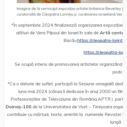
Imagine de la vernisajul expoziției artistei britanice Beverley 
curatoriată de Cleopatra Lorințiu și curatoarea israeliană Vera P
*În septembrie 2024 finalizează organizarea expoziției ar
alături de Vera Pilpoul din Israel în sala de
Artă
conte
Bacău.
https://cleopatra-lorint
https://cleopatra-lori
Se ocupă intens de promovarea artistelor organizând eve
podcast
*Ca o datorie de suflet, participă la Sesiune omagială dedic
luna mai 2024 (căruia îi dedicase în anul 2000 un fil
Profesioniștilor de Televiziune din România,APTR ) ,par
Doinaș-100
de la Universitatea de Vset – Timișoara organ
contribuie cu mărturii, texte, amintiri la numerele Revistei
Se
lungă du