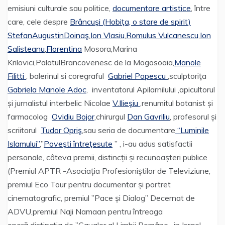
emisiuni culturale sau politice,
documentare artistice
, între
care, cele despre
Brâncuşi (Hobiţa, o stare de spirit)
StefanAugustinDoinaş
,
Ion Vlasiu
,
Romulus Vulcanescu
,
Ion
Salisteanu
,
Florentina
Mosora,Marina
Krilovici,PalatulBrancovenesc de la Mogosoaia,
Manole
Filitti
, balerinul si coregraful
Gabriel Popescu
,sculptoriţa
Gabriela Manole Adoc
, inventatorul Apilarnilului ,apicultorul
și jurnalistul interbelic Nicolae
V.Ilieşiu
,renumitul botanist și
farmacolog
Ovidiu Bojor
,chirurgul
Dan Gavriliu
, profesorul și
scriitorul
Tudor Opriş
,sau seria de documentare
“Luminile
Islamului”
,”
Poveşti întreţesute
” , i-au adus satisfactii
personale, câteva premii, distincții și recunoașteri publice
(Premiul APTR -Asociația Profesioniștilor de Televiziune,
premiul Eco Tour pentru documentar și portret
cinematografic, premiul ”Pace și Dialog” Decernat de
ADVU,premiul Naji Namaan pentru întreaga