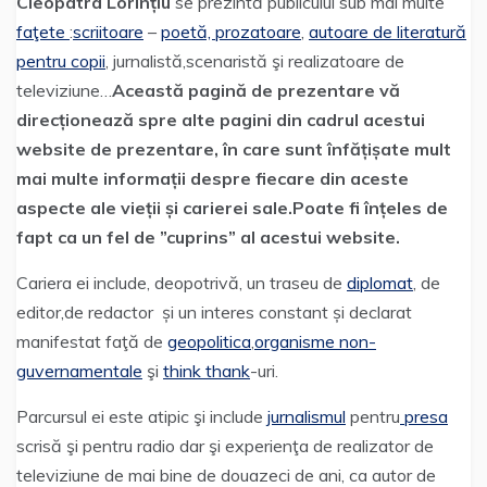
Cleopatra Lorințiu
se prezintă publicului sub mai multe
faţete
:
scriitoare
–
poetă, prozatoare
,
autoare de literatură
pentru copii
, jurnalistă,scenaristă şi realizatoare de
televiziune…
Această pagină de prezentare vă
direcționează spre alte pagini din cadrul acestui
website de prezentare, în care sunt înfățișate mult
mai multe informații despre fiecare din aceste
aspecte ale vieții și carierei sale.Poate fi înțeles de
fapt ca un fel de ”cuprins” al acestui website.
Cariera ei include, deopotrivă, un traseu de
diplomat
, de
editor,de redactor și un interes constant și declarat
manifestat faţă de
geopolitica
,
organisme non-
guvernamentale
şi
think thank
-uri.
Parcursul ei este atipic şi include
jurnalismul
pentru
presa
scrisă şi pentru radio dar şi experienţa de realizator de
televiziune de mai bine de douazeci de ani, ca autor de