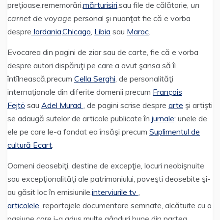
preţioase,rememorări,
mărturisiri
,sau file de călătorie,
un
carnet de voyage
personal şi nuanţat fie că e vorba
despre
Iordania
,
Chicago
,
Libia
sau
Maroc
.
Evocarea din pagini de ziar sau de carte, fie că e vorba
despre autori dispăruţi pe care a avut şansa să îi
întîlnească,precum
Cella Serghi
, de personalităţi
internaţionale din diferite domenii precum
François
Fejtö
sau
Adel Murad
, de pagini scrise despre
arte
şi artişti
se adaugă sutelor de articole publicate în
jurnale
: unele de
ele pe care le-a fondat ea însăşi precum
Suplimentul de
cultură Ecart
.
Oameni deosebiţi, destine de excepţie, locuri neobişnuite
sau excepţionalităţi ale patrimoniului, poveşti deosebite şi-
au găsit loc în emisiunile,
interviurile tv
,
articolele
, reportajele documentare semnate, alcătuite cu o
pasiune care i-a adus multe gânduri bune din partea