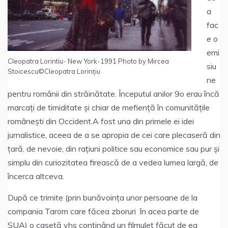
a
fac
e o
emi
Cleopatra Lorintiu- New York-1991 Photo by Mircea
siu
Stoicescu©Cleopatra Lorințiu
ne
pentru românii din străinătate. Începutul anilor 9o erau încă
marcați de timiditate și chiar de mefiență în comunitățile
românești din Occident.A fost una din primele ei idei
jurnalistice, aceea de a se apropia de cei care plecaseră din
țară, de nevoie, din rațiuni politice sau economice sau pur și
simplu din curiozitatea firească de a vedea lumea largă, de
încerca altceva.
După ce trimite (prin bunăvoința unor persoane de la
compania Tarom care făcea zboruri în acea parte de
SUA) o casetă vhs conținând un filmuleț făcut de ea