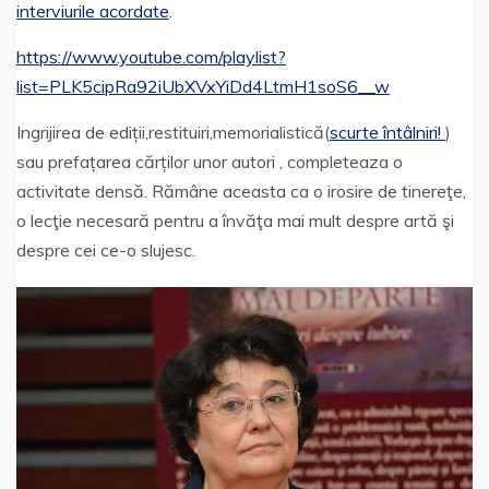
interviurile acordate
.
https://www.youtube.com/playlist?
list=PLK5cipRa92iUbXVxYiDd4LtmH1soS6__w
Ingrijirea de ediții,restituiri,memorialistică(
scurte întâlniri!
)
sau prefațarea cărților unor autori , completeaza o
activitate densă. Rămâne aceasta ca o irosire de tinereţe,
o lecţie necesară pentru a învăţa mai mult despre artă şi
despre cei ce-o slujesc.