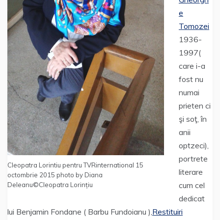
e
Tomozei
1936-
1997(
care i-a
fost nu
numai
prieten ci
şi soţ, în
anii
optzeci),
portrete
Cleopatra Lorintiu pentru TVRinternational 15
literare
octombrie 2015 photo by Diana
cum cel
Deleanu©Cleopatra Lorințiu
dedicat
lui Benjamin Fondane ( Barbu Fundoianu ),
Restituiri