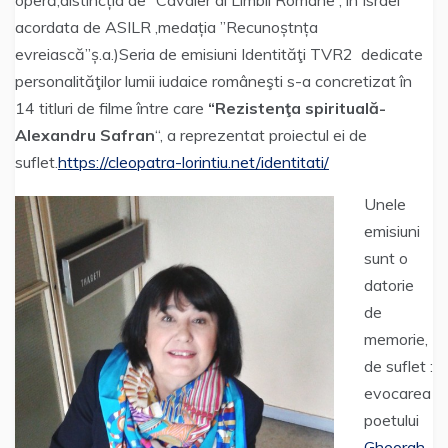
operă,distincția de ”Cavaler al Limbii Române , in Israel
acordata de ASILR ,medația ”Recunoștnța
evreiască”ș.a.)Seria de emisiuni Identităţi TVR2 dedicate
personalităţilor lumii iudaice româneşti s-a concretizat în
14 titluri de filme între care
“Rezistenţa spirituală-
Alexandru Safran
“, a reprezentat proiectul ei de
suflet.
https://cleopatra-lorintiu.net/identitati/
Unele
emisiuni
sunt o
datorie
de
memorie,
de suflet :
evocarea
poetului
Gheorgh