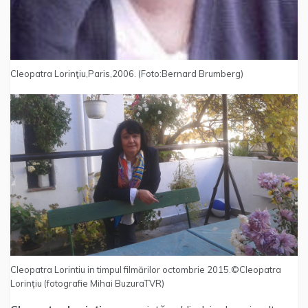
Cleopatra Lorinţiu,Paris,2006. (Foto:Bernard Brumberg)
Cleopatra Lorintiu in timpul filmărilor octombrie 2015.©Cleopatra
Lorințiu (fotografie Mihai BuzuraTVR)