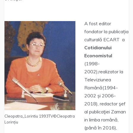
A fost editor
fondator la publicația
culturală ECART a
Cotidianului
Economistul
(1998-
2002),realizator la
Televiziunea
Română(1994-
2002 și 2006-
2018), redactor şef
al publicaţiei Zaman
Cleopatra_Lorintiu 1993TV©Cleopatra
in limba română,
Lorințiu
(până în 2016),