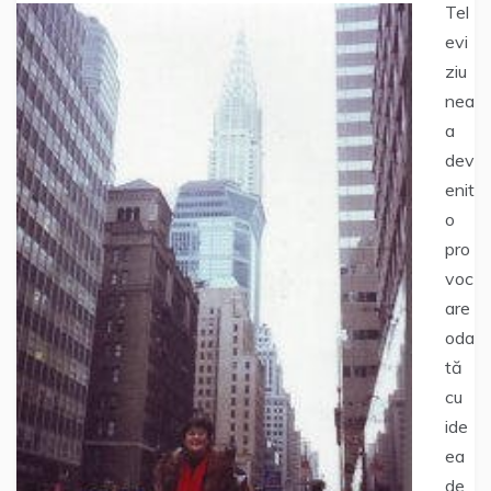
Tel
evi
ziu
nea
a
dev
enit
o
pro
voc
are
oda
tă
cu
ide
ea
de