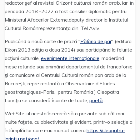
redactor şef al revistei
Orizont cultural român arab
, iar în
perioada 2018 -2022 a fost consilier diplomatic pentru
Ministerul Afacerilor Externe,deputy director la Institutul
Cultural Românreprezentanța din Tel Aviv.
Publicând o nouă carte de proză “
Pălăria de pai
“, (editura
Eikon 2013,ediţia a doua 2014) sau participând la felurite
acţiuni culturale,
evenimente internaţionale
, moderând
mese rotunde sau animând departamentul de francofonie
şi comunicare al Centrului Cultural român pan arab de la
Bucureşti, reprezentantă a Observatoire d’Etudes
geostrategiques-Paris, pentru România ) Cleopatra
Lorinţiu se consideră înainte de toate,
poetă
…
WebSite-ul acesta încearcă să o prezinte sub cât mai
multe faţete, cu obiectivitate şi evident, printr-o selecţie a
întâmplărilor care i-au marcat cariera.
https://cleopatra-
lorintiu.net/ong/