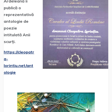
Ardeleană îi
publică o
reprezentativă
antologie de
poezie
intitulată Anii
scurți.
https://cleopatr
a-
lorintiu.net/ant
ologie