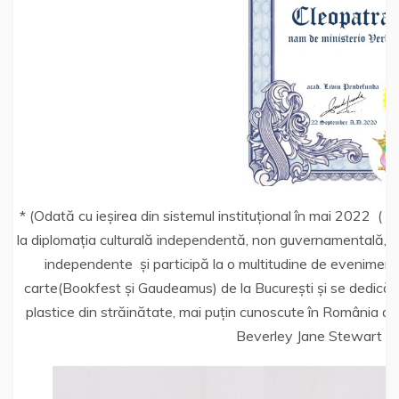
* (Odată cu ieșirea din sistemul instituțional în mai 2022 ( ca
la diplomația culturală independentă, non guvernamentală, la 
independente și participă la o multitudine de evenimente
carte(Bookfest și Gaudeamus) de la București și se dedică cur
plastice din străinătate, mai puțin cunoscute în România dar
Beverley Jane Stewart și 