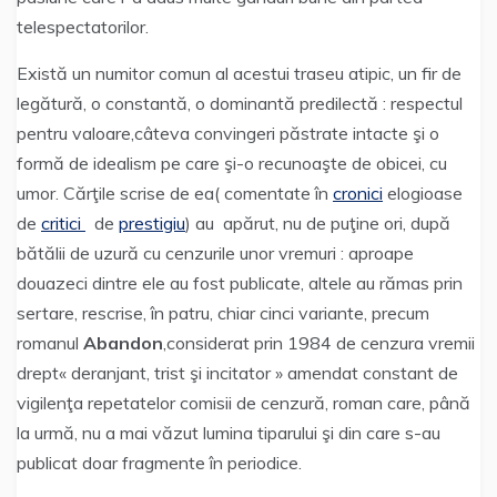
telespectatorilor.
Există un numitor comun al acestui traseu atipic, un fir de
legătură, o constantă, o dominantă predilectă : respectul
pentru valoare,câteva convingeri păstrate intacte şi o
formă de idealism pe care şi-o recunoaşte de obicei, cu
umor. Cărţile scrise de ea( comentate în
cronici
elogioase
de
critici
de
prestigiu
) au apărut, nu de puţine ori, după
bătălii de uzură cu cenzurile unor vremuri : aproape
douazeci dintre ele au fost publicate, altele au rămas prin
sertare, rescrise, în patru, chiar cinci variante, precum
romanul
Abandon
,considerat prin 1984 de cenzura vremii
drept« deranjant, trist şi incitator » amendat constant de
vigilenţa repetatelor comisii de cenzură, roman care, până
la urmă, nu a mai văzut lumina tiparului şi din care s-au
publicat doar fragmente în periodice.