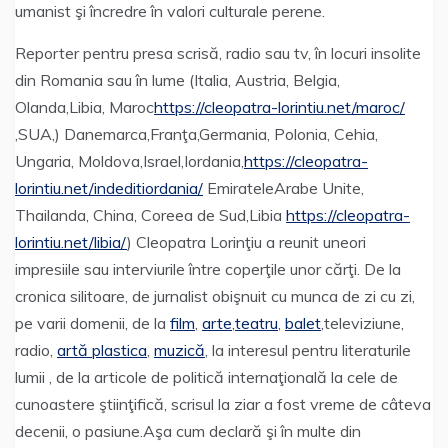
umanist şi încredre în valori culturale perene.
Reporter pentru presa scrisă, radio sau tv, în locuri insolite
din Romania sau în lume (Italia, Austria, Belgia,
Olanda,Libia, Maroc
https://cleopatra-lorintiu.net/maroc/
,SUA,) Danemarca,Franţa,Germania, Polonia, Cehia,
Ungaria, Moldova,Israel,Iordania,
https://cleopatra-
lorintiu.net/indeditiordania/
EmirateleArabe Unite,
Thailanda, China, Coreea de Sud,Libia
https://cleopatra-
lorintiu.net/libia/
) Cleopatra Lorinţiu a reunit uneori
impresiile sau interviurile între coperţile unor cărţi. De la
cronica silitoare, de jurnalist obişnuit cu munca de zi cu zi,
pe varii domenii, de la
film
,
arte
,
teatru
,
balet
,televiziune,
radio,
artă plastica
,
muzică
, la interesul pentru literaturile
lumii , de la articole de politică internaţională la cele de
cunoastere ştiinţifică, scrisul la ziar a fost vreme de câteva
decenii, o pasiune.Aşa cum declară şi în multe din