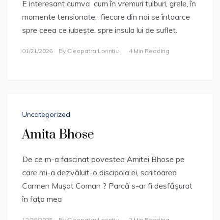
E interesant cumva cum în vremuri tulburi, grele, în
momente tensionate, fiecare din noi se întoarce
spre ceea ce iubește. spre insula lui de suflet.
01/21/2026
By
Cleopatra Lorintiu
4 Min Reading
Uncategorized
Amita Bhose
De ce m-a fascinat povestea Amitei Bhose pe
care mi-a dezvăluit-o discipola ei, scriitoarea
Carmen Mușat Coman ? Parcă s-ar fi desfășurat
în fața mea
12/28/2025
By
Cleopatra Lorintiu
2 Min Reading