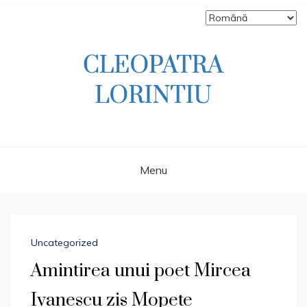
Skip
to
content
Scriitoare – poetă, prozatoare, autoare
CLEOPATRA
de literatură pentru copii, jurnalistă,
scenaristă şi realizatoare de televiziune
LORINTIU
Menu
Blog
Uncategorized
Amintirea unui poet Mircea
Ivanescu zis Mopete