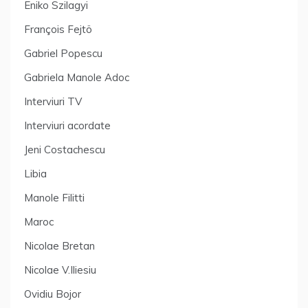
Eniko Szilagyi
François Fejtö
Gabriel Popescu
Gabriela Manole Adoc
Interviuri TV
Interviuri acordate
Jeni Costachescu
Libia
Manole Filitti
Maroc
Nicolae Bretan
Nicolae V.Iliesiu
Ovidiu Bojor