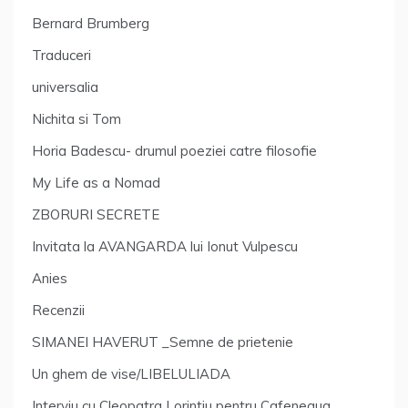
Bernard Brumberg
Traduceri
universalia
Nichita si Tom
Horia Badescu- drumul poeziei catre filosofie
My Life as a Nomad
ZBORURI SECRETE
Invitata la AVANGARDA lui Ionut Vulpescu
Anies
Recenzii
SIMANEI HAVERUT _Semne de prietenie
Un ghem de vise/LIBELULIADA
Interviu cu Cleopatra Lorintiu pentru Cafeneaua