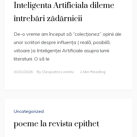
Inteligenta Artificiala dileme
întrebări zădărnicii
De-o vreme am început să ”colecționez” opinii ale
unor scriitori despre influența ( reală, posibilă,
viitoare )a Inteligenței Artificiale asupra lumii
literaturii. O să le
01/21/2026
By
Cleopatra Lorintiu
2 Min Reading
Uncategorized
poeme la revista epithet