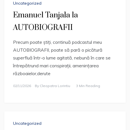
Uncategorized
Emanuel Tanjala la
AUTOBIOGRAFII
Precum poate știți, continuă podcastul meu
AUTOBIOGRAFII, poate să pară o picătură
superfluă într-o lume agitată, nebună în care se
întrepătrund mari conspirații, amenințarea
războaielor,derute
02/11/2026
By
Cleopatra Lorintiu
3 Min Reading
Uncategorized