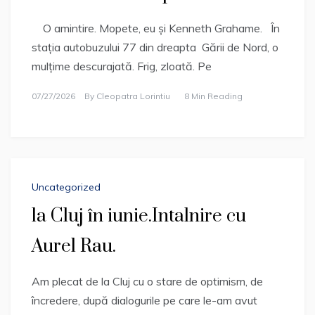
O amintire. Mopete, eu și Kenneth Grahame. În
stația autobuzului 77 din dreapta Gării de Nord, o
mulțime descurajată. Frig, zloată. Pe
07/27/2026
By
Cleopatra Lorintiu
8 Min Reading
Uncategorized
la Cluj în iunie.Intalnire cu
Aurel Rau.
Am plecat de la Cluj cu o stare de optimism, de
încredere, după dialogurile pe care le-am avut