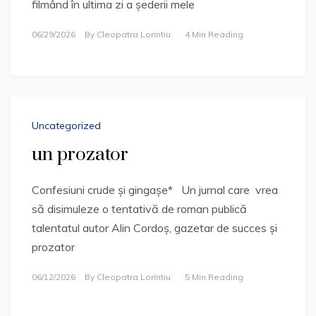
filmând în ultima zi a șederii mele
06/29/2026
By
Cleopatra Lorintiu
4 Min Reading
Uncategorized
un prozator
Confesiuni crude și gingașe* Un jurnal care vrea
să disimuleze o tentativă de roman publică
talentatul autor Alin Cordoș, gazetar de succes și
prozator
06/12/2026
By
Cleopatra Lorintiu
5 Min Reading