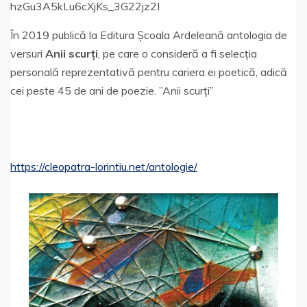
hzGu3A5kLu6cXjKs_3G22jz2I
În 2019 publică la Editura Școala Ardeleană antologia de
versuri
Anii scurți
, pe care o consideră a fi selecția
personală reprezentativă pentru cariera ei poetică, adică
cei peste 45 de ani de poezie. ”Anii scurți”
https://cleopatra-lorintiu.net/antologie/