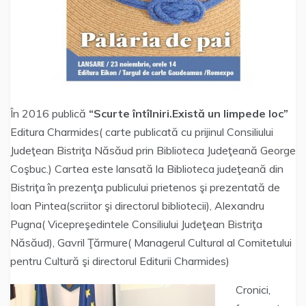
În 2016 publică
“Scurte întîlniri.Există un limpede loc”
Editura Charmides( carte publicată cu prijinul Consiliului
Judeţean Bistriţa Năsăud prin Biblioteca Judeţeană George
Coşbuc.) Cartea este lansată la Biblioteca judeţeană din
Bistriţa în prezenţa publicului prietenos şi prezentată de
Ioan Pintea(scriitor şi directorul bibliotecii), Alexandru
Pugna( Vicepreşedintele Consiliului Judeţean Bistriţa
Năsăud), Gavril Ţărmure( Managerul Cultural al Comitetului
pentru Cultură şi directorul Editurii Charmides)
Cronici,