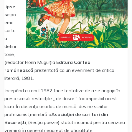
lipse
sc
po
eme ,
carte
a
defini
torie,
(redactor Florin Mugur)la
Editura Cartea
românească
prezentată ca un eveniment de critica
literară, 1981.
Incepând cu anul 1982 face tentative de a se angaja în
presa scrisă, restricţiile „ de dosar ” fac imposibil acest
lucru. În absenţa unui loc de muncă, devine scriitor
profesionist,membră a
Asociaţiei de scriitori din
Bucureşti
, (Secţia poezie) statut incomod pentru cenzura
vremii şi în general neagreat de oficialitate.