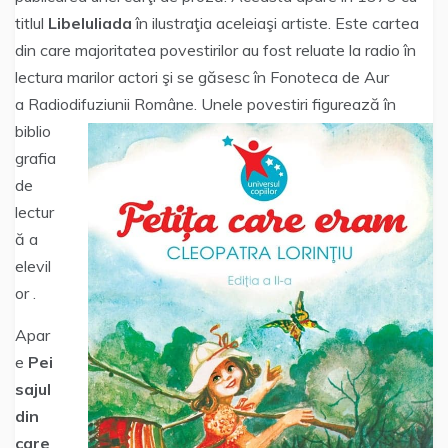
titlul
Libeluliada
în ilustraţia aceleiaşi artiste. Este cartea
din care majoritatea povestirilor au fost reluate la radio în
lectura marilor actori şi se găsesc în Fonoteca de Aur
a Radiodifuziunii Române.
Unele povestiri figurează în
biblio
grafia
de
lectur
ă a
elevil
or .
Apar
e
Pei
sajul
din
care