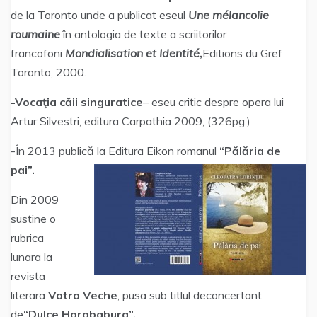
de la Toronto unde a publicat eseul
Une
mélancolie
roumaine
în antologia de texte a scriitorilor
francofoni
Mondialisation et Identité
,
Editions du Gref
Toronto, 2000.
-Vocaţia căii singuratice
– eseu critic despre opera lui
Artur Silvestri, editura Carpathia 2009, (326pg.)
-În 2013 publică la Editura Eikon romanul
“Pălăria de
pai”.
Din 2009
sustine o
rubrica
lunara la
revista
literara
Vatra Veche
, pusa sub titlul deconcertant
de
“Dulce Harababura”.