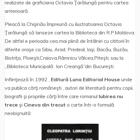
realizate de graficiana Octavia Ţarălungă pentru cartea
anterioară.
Pleacă la Chişinău împreună cu ilustratoarea Octavia
Ţarălungă să lanseze cartea la Biblioteca din R.P.Moldova.
De altfel e perioada cea mai plină de întâlniri cu cititorii în
diferite oraşe ca Sibiu, Arad, Predeal, Iaşi, Bacău, Buzău,
Bistriţa, Ploieşti,Craiova,Râmnicu Vâlcea,Piteşti, sau la
„Biblioteca Municipală Ion Creangă”din Bucureşti.
Infiinţează în 1992 ,
Editură Luna Editorial House
unde
va publica cărţi româneşti , autori de literatură pentru copii,
biografii şi propriile cărţi între care romanul
Iubirea nu
trece
şi
Cineva din trecut
o carte într-o formulă
neobişnuită: