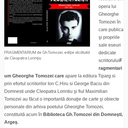
opera lui
Gheorghe
Tomozei în
care publica
şi propriile
sale eseuri
FRAGMENTARIUM de Gh.Tomozei, ediţie alcătuită
dedicate
de Cleopatra Lorinţiu
scriitorului
F
ragmentari
um Gheorghe Tomozei care
apare la editura Tiparg si
prin efortul scriitorilor Ion C.Hiru si George Baciu din
Domnesti unde Cleopatra Lorintiu şi fiul Maximilian
Tomozei au făcut o importantă donaţie de carte şi obiecte
personale din arhiva poetului Gheorghe Tomozei,
constituită acum în
Biblioteca Gh.Tomozei din Domneşti,
Argeş.