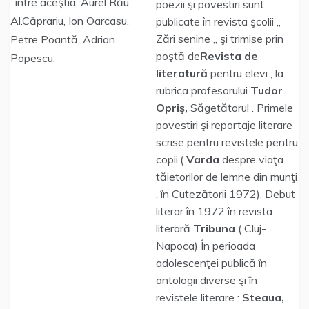
: între aceştia :Aurel Rău,
poezii şi povestiri sunt
Al.Căprariu, Ion Oarcasu,
publicate în revista şcolii „
Zări senine „ şi trimise prin
Petre Poantă, Adrian
poştă de
Revista de
Popescu.
literatură
pentru elevi , la
rubrica profesorului
Tudor
Opriş,
Săgetătorul . Primele
povestiri şi reportaje literare
scrise pentru revistele pentru
copii.(
Varda
despre viaţa
tăietorilor de lemne din munţi
, în Cutezătorii 1972). Debut
literar în 1972 în revista
literară
Tribuna
( Cluj-
Napoca) În perioada
adolescenţei publică în
antologii diverse şi în
revistele literare :
Steaua,