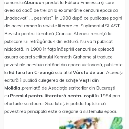
romanului
Abandon
predat la Editura Eminescu şi care
avea să cadă de trei ori la examinările cenzurii epocii ca
„inadecvat” , „ pesimist”. În 1988 după ce publicase pagini
din acest roman în reviste literare ca Suplimentul SLAST,
Revista pentru literatură ,Cronica ,Ateneu, renunţă la
publicare lui ,retrăgându-l din editură. Nu va fi publicat
niciodată. În 1980 în faţa înăspririi cenzurii se apleacă
asupra operei scriitorului Kenneth Grahame şi traduce
povestirile acestuia datând din epoca victoriană, publicate
la
Editura Ion Creangă
sub titlul
Vârsta de aur
. Aceeaşi
editură îi publică culegerea de schiţe
Veşti din
Molidia
,premiată de Asociaţia scriitorilor din Bucureşti
cu
Premiul pentru
literatură pentru copii
în 1984 prin
eforturile scriitoarei Gica Iuteş în pofida faptului că
povestirea principală este o alegorie a sistemului epocii.