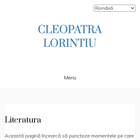
Skip
to
content
Scriitoare – poetă, prozatoare, autoare
CLEOPATRA
de literatură pentru copii, jurnalistă,
scenaristă şi realizatoare de televiziune
LORINTIU
Menu
Literatura
Această pagină încearcă să puncteze momentele pe care