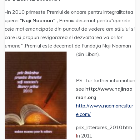
-In 2010 primeste Premiul de onoare pentru integralitatea
operei
“Naji Naaman” ,
Premiu decernat pentru
“operele
cele mai emancipate din punctul de vedere am stilului si
care isi propun revigorarea si dezvoltarea valorilor
umane”
.Premiul este decernat de Fundația Naji Naaman
(din Liban).
PS : for further information
see
http://www.najinaa
man.org
http://www.naamancultur
e.com/
prix_litteraires_2010.htm
I
n 2011