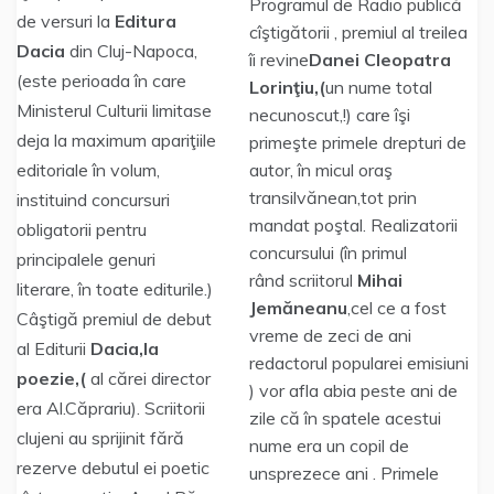
Programul de Radio publică
de versuri la
Editura
cîştigătorii , premiul al treilea
Dacia
din Cluj-Napoca,
îi revine
Danei Cleopatra
(este perioada în care
Lorinţiu,(
un nume total
Ministerul Culturii limitase
necunoscut,!) care îşi
deja la maximum apariţiile
primeşte primele drepturi de
editoriale în volum,
autor, în micul oraş
transilvănean,tot prin
instituind concursuri
mandat poştal. Realizatorii
obligatorii pentru
concursului (în primul
principalele genuri
rând scriitorul
Mihai
literare, în toate editurile.)
Jemăneanu
,cel ce a fost
Câştigă premiul de debut
vreme de zeci de ani
al Editurii
Dacia,la
redactorul popularei emisiuni
poezie,(
al cărei director
) vor afla abia peste ani de
era Al.Căprariu). Scriitorii
zile că în spatele acestui
clujeni au sprijinit fără
nume era un copil de
rezerve debutul ei poetic
unsprezece ani . Primele