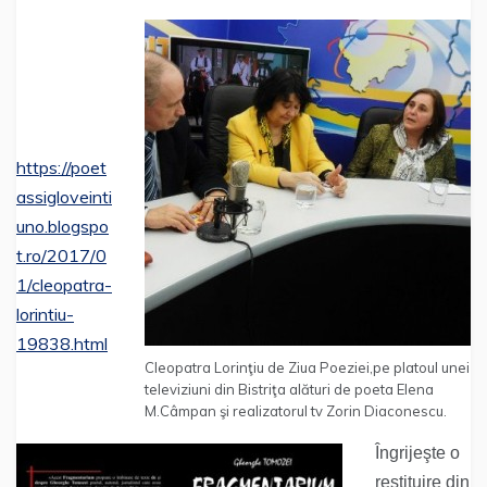
https://poet
assigloveinti
uno.blogspo
t.ro/2017/0
1/cleopatra-
lorintiu-
19838.html
Cleopatra Lorinţiu de Ziua Poeziei,pe platoul unei
televiziuni din Bistriţa alături de poeta Elena
M.Câmpan şi realizatorul tv Zorin Diaconescu.
Îngrijeşte o
restituire din