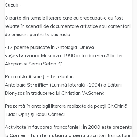
Cuzub )
O parte din temele literare care au preocupat-o au fost
reluate în scenarii de documentare artistice sau comentarii
de emisiuni pentru tv sau radio .
-17 poeme publicate în Antologia
Drevo
suşestvovania
Moscova, 1990 în traducerea Alla Ter
Akopian si Sergiu Selian. ©
Poemul
Anii scurţi
este reluat în
Antologia
Streiflich
(Lumină laterală -1994) a Editurii
Dionysos în traducerea lui Christian W.Schenk .
Prezentă în antologii literare realizate de poeţii Gh.Chirilă,
Tudor Opriş şi Radu Cârneci.
Activitate în favoarea francofoniei : În 2000 este prezenta
la
Conferinta
internationala pentru
scriitorii francofoni