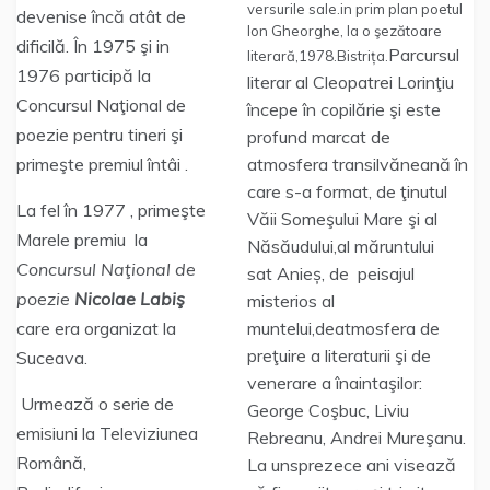
versurile sale.in prim plan poetul
devenise încă atât de
Ion Gheorghe, la o şezătoare
dificilă. În 1975 şi in
Parcursul
literară,1978.Bistrița.
1976 participă la
literar al Cleopatrei Lorinţiu
Concursul Naţional de
începe în copilărie şi este
poezie pentru tineri şi
profund marcat de
primeşte premiul întâi .
atmosfera transilvăneană în
care s-a format, de ţinutul
La fel în 1977 , primeşte
Văii Someşului Mare şi al
Marele premiu la
Năsăudului,al măruntului
Concursul Naţional de
sat Anieș, de peisajul
poezie
Nicolae Labiş
misterios al
care era organizat la
muntelui,deatmosfera de
preţuire a literaturii şi de
Suceava.
venerare a înaintaşilor:
Urmează o serie de
George Coşbuc, Liviu
emisiuni la Televiziunea
Rebreanu, Andrei Mureşanu.
Română,
La unsprezece ani visează