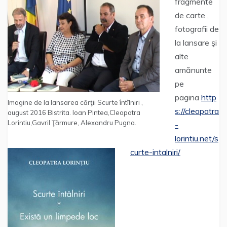
fragmente
de carte ,
fotografii de
la lansare şi
alte
amănunte
pe
pagina
http
Imagine de la lansarea cărţii Scurte întîlniri ,
s://cleopatra
august 2016 Bistrita. Ioan Pintea,Cleopatra
Lorintiu,Gavril Ţărmure, Alexandru Pugna.
-
lorintiu.net/s
curte-intalniri/