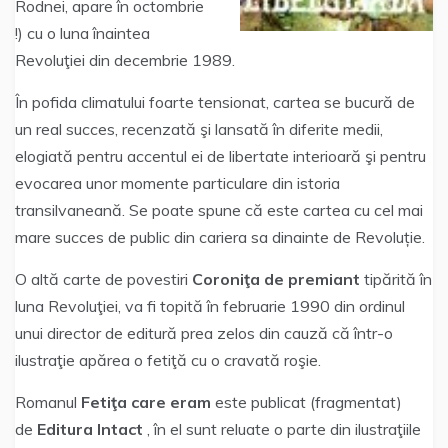
Rodnei, apare în octombrie
!) cu o luna înaintea
Revoluţiei din decembrie 1989.
În pofida climatului foarte tensionat, cartea se bucură de
un real succes, recenzată şi lansată în diferite medii,
elogiată pentru accentul ei de libertate interioară şi pentru
evocarea unor momente particulare din istoria
transilvaneană. Se poate spune că este cartea cu cel mai
mare succes de public din cariera sa dinainte de Revoluție.
O altă carte de povestiri
Coroniţa de premiant
tipărită în
luna Revoluţiei, va fi topită în februarie 1990 din ordinul
unui director de editură prea zelos din cauză că într-o
ilustraţie apărea o fetiţă cu o cravată roşie.
Romanul
Fetiţa care eram
este publicat (fragmentat)
de
Editura
Intact
, în el sunt reluate o parte din ilustraţiile