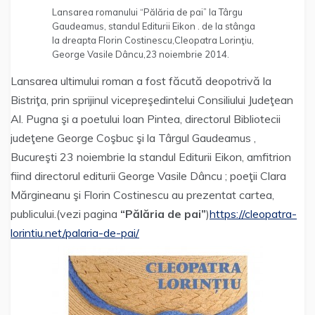
Lansarea romanului “Pălăria de pai” la Târgu
Gaudeamus, standul Editurii Eikon . de la stânga
la dreapta Florin Costinescu,Cleopatra Lorinţiu,
George Vasile Dâncu,23 noiembrie 2014.
Lansarea ultimului roman a fost făcută deopotrivă la
Bistriţa, prin sprijinul vicepreşedintelui Consiliului Judeţean
Al. Pugna şi a poetului Ioan Pintea, directorul Bibliotecii
judeţene George Coşbuc şi la Târgul Gaudeamus ,
Bucureşti 23 noiembrie la standul Editurii Eikon, amfitrion
fiind directorul editurii George Vasile Dâncu ; poeţii Clara
Mărgineanu şi Florin Costinescu au prezentat cartea,
publicului.(vezi pagina
“Pălăria de pai”
)
https://cleopatra-
lorintiu.net/palaria-de-pai/