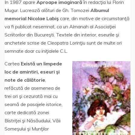
In 1987 apare
Aproape imaginară
în redacţia lui Florin
Mugur. Lucrează alături de Gh. Tomozei
Albumul
memorial Nicolae Labiş
care, din motive de circumstanţă
va fi publicat nesemnat, ca un Almanah al Asociaţiei
Scriitorilor din Bucureşti. Textele din interior, eseurile şi
anchetele scrise de Cleopatra Lorinţiu sunt de multe ori
semnate doar cu iniţialele C.L.
Cartea
Există un limpede
loc de amintiri, eseuri şi
note de
călătorie
,
refăcută de asemenea de
trei ori şi cezurată mai cu
seamă de pasajele istorice,
carte dedicată zonei
Bistriţei şi Năsăudului, Văii
Someşului şi Munţilor