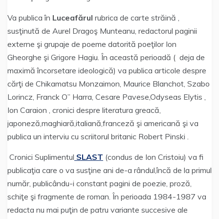
Va publica în
Luceafărul
rubrica de carte străină ,
susţinută de Aurel Dragoş Munteanu, redactorul paginii
externe şi grupaje de poeme datorită poeţilor Ion
Gheorghe şi Grigore Hagiu. În această perioadă ( deja de
maximă încorsetare ideologică) va publica articole despre
cărţi de Chikamatsu Monzaimon, Maurice Blanchot, Szabo
Lorincz, Franck O” Harra, Cesare Pavese,Odyseas Elytis ,
Ion Caraion , cronici despre literatura greacă,
japoneză,maghiară,italiană,franceză şi americană şi va
publica un interviu cu scriitorul britanic Robert Pinski .
Cronici Suplimentul
SLAST
(condus de Ion Cristoiu) va fi
publicaţia care o va susţine ani de-a rândul,încă de la primul
număr, publicându-i constant pagini de poezie, proză,
schiţe şi fragmente de roman. În perioada 1984-1987 va
redacta nu mai puţin de patru variante succesive ale