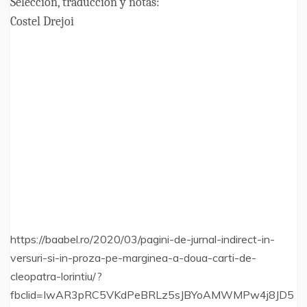
Selección, traducción y notas:
Costel Drejoi
https://baabel.ro/2020/03/pagini-de-jurnal-indirect-in-
versuri-si-in-proza-pe-marginea-a-doua-carti-de-
cleopatra-lorintiu/?
fbclid=IwAR3pRC5VKdPeBRLz5sJBYoAMWMPw4j8JD5