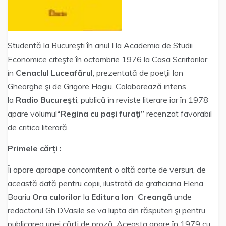
Studentă la Bucureşti în anul I la Academia de Studii
Economice citeşte în octombrie 1976 la Casa Scriitorilor
în
Cenaclul
Luceafărul
, prezentată de poeţii Ion
Gheorghe şi de Grigore Hagiu. Colaborează intens
la
Radio Bucureşti
, publică în reviste literare iar în 1978
apare volumul
“Regina cu paşi furaţi”
recenzat favorabil
de critica literară.
Primele cărți :
Îi apare aproape concomitent o altă carte de versuri, de
această dată pentru copii, ilustrată de graficiana Elena
Boariu
Ora
culorilor
la
Editura Ion
Creangă
unde
redactorul Gh.D.Vasile se va lupta din răsputeri şi pentru
publicarea unei cărţi de proză. Aceasta apare în 1979 cu