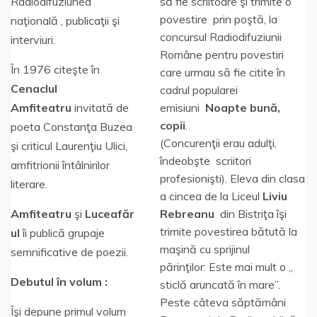
Radiodifuziunea
să fie scriitoare şi trimite o
povestire prin poştă, la
naţională , publicaţii şi
concursul Radiodifuziunii
interviuri.
Române pentru povestiri
În 1976 citeşte în
care urmau să fie citite în
Cenaclul
cadrul popularei
Amfiteatru
invitată de
emisiuni
Noapte
bună,
copii
.
poeta Constanţa Buzea
(Concurenţii erau adulţi,
şi criticul Laurenţiu Ulici,
îndeobşte scriitori
amfitrionii întâlnirilor
profesionişti). Eleva din clasa
literare.
a cincea de la Liceul
Liviu
Amfiteatru
şi
Luceafăr
Rebreanu
din Bistriţa îşi
trimite povestirea bătută la
ul
îi publică grupaje
maşină cu sprijinul
semnificative de poezii.
părinţilor: Este mai mult o „
Debutul în volum :
sticlă aruncată în mare”.
Peste câteva săptămâni
Îşi depune primul volum