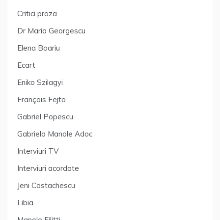
Critici proza
Dr Maria Georgescu
Elena Boariu
Ecart
Eniko Szilagyi
François Fejtö
Gabriel Popescu
Gabriela Manole Adoc
Interviuri TV
Interviuri acordate
Jeni Costachescu
Libia
Manole Filitti