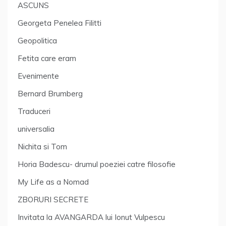
ASCUNS
Georgeta Penelea Filitti
Geopolitica
Fetita care eram
Evenimente
Bernard Brumberg
Traduceri
universalia
Nichita si Tom
Horia Badescu- drumul poeziei catre filosofie
My Life as a Nomad
ZBORURI SECRETE
Invitata la AVANGARDA lui Ionut Vulpescu