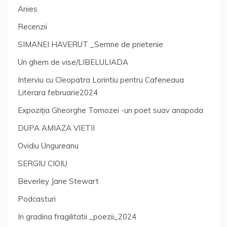
Anies
Recenzii
SIMANEI HAVERUT _Semne de prietenie
Un ghem de vise/LIBELULIADA
Interviu cu Cleopatra Lorintiu pentru Cafeneaua
Literara februarie2024
Expoziția Gheorghe Tomozei -un poet suav anapoda
DUPA AMIAZA VIETII
Ovidiu Ungureanu
SERGIU CIOIU
Beverley Jane Stewart
Podcasturi
In gradina fragilitatii _poezii_2024