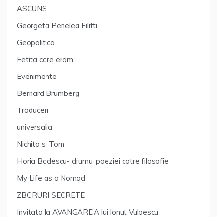
ASCUNS
Georgeta Penelea Filitti
Geopolitica
Fetita care eram
Evenimente
Bernard Brumberg
Traduceri
universalia
Nichita si Tom
Horia Badescu- drumul poeziei catre filosofie
My Life as a Nomad
ZBORURI SECRETE
Invitata la AVANGARDA lui Ionut Vulpescu