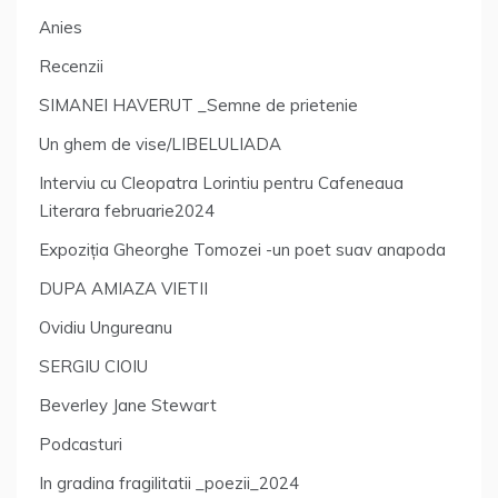
Anies
Recenzii
SIMANEI HAVERUT _Semne de prietenie
Un ghem de vise/LIBELULIADA
Interviu cu Cleopatra Lorintiu pentru Cafeneaua
Literara februarie2024
Expoziția Gheorghe Tomozei -un poet suav anapoda
DUPA AMIAZA VIETII
Ovidiu Ungureanu
SERGIU CIOIU
Beverley Jane Stewart
Podcasturi
In gradina fragilitatii _poezii_2024