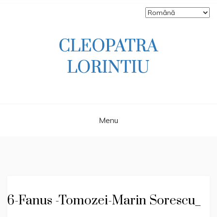
Skip
to
content
Scriitoare – poetă, prozatoare, autoare
CLEOPATRA
de literatură pentru copii, jurnalistă,
scenaristă şi realizatoare de televiziune
LORINTIU
Menu
6-Fanus -Tomozei-Marin Sorescu_