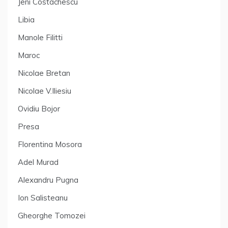
Jeni Costachescu
Libia
Manole Filitti
Maroc
Nicolae Bretan
Nicolae V.Iliesiu
Ovidiu Bojor
Presa
Florentina Mosora
Adel Murad
Alexandru Pugna
Ion Salisteanu
Gheorghe Tomozei