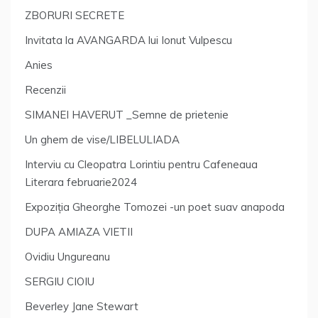
ZBORURI SECRETE
Invitata la AVANGARDA lui Ionut Vulpescu
Anies
Recenzii
SIMANEI HAVERUT _Semne de prietenie
Un ghem de vise/LIBELULIADA
Interviu cu Cleopatra Lorintiu pentru Cafeneaua
Literara februarie2024
Expoziția Gheorghe Tomozei -un poet suav anapoda
DUPA AMIAZA VIETII
Ovidiu Ungureanu
SERGIU CIOIU
Beverley Jane Stewart