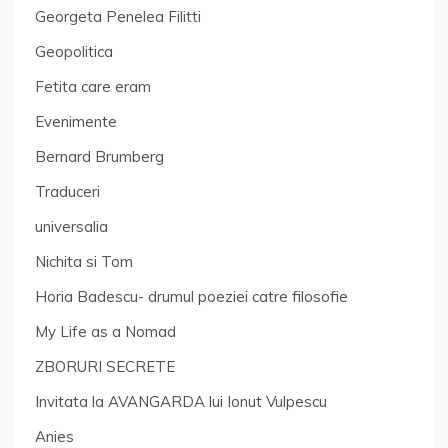
Georgeta Penelea Filitti
Geopolitica
Fetita care eram
Evenimente
Bernard Brumberg
Traduceri
universalia
Nichita si Tom
Horia Badescu- drumul poeziei catre filosofie
My Life as a Nomad
ZBORURI SECRETE
Invitata la AVANGARDA lui Ionut Vulpescu
Anies