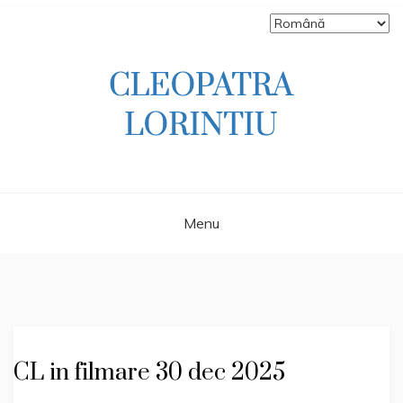
Skip
to
content
Scriitoare – poetă, prozatoare, autoare
CLEOPATRA
de literatură pentru copii, jurnalistă,
scenaristă şi realizatoare de televiziune
LORINTIU
Menu
CL in filmare 30 dec 2025