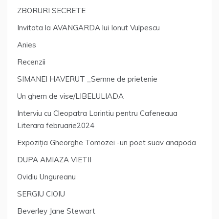
ZBORURI SECRETE
Invitata la AVANGARDA lui Ionut Vulpescu
Anies
Recenzii
SIMANEI HAVERUT _Semne de prietenie
Un ghem de vise/LIBELULIADA
Interviu cu Cleopatra Lorintiu pentru Cafeneaua
Literara februarie2024
Expoziția Gheorghe Tomozei -un poet suav anapoda
DUPA AMIAZA VIETII
Ovidiu Ungureanu
SERGIU CIOIU
Beverley Jane Stewart