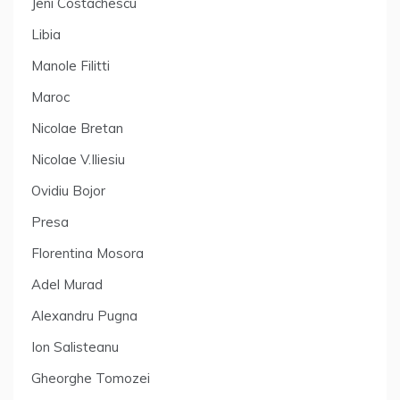
Jeni Costachescu
Libia
Manole Filitti
Maroc
Nicolae Bretan
Nicolae V.Iliesiu
Ovidiu Bojor
Presa
Florentina Mosora
Adel Murad
Alexandru Pugna
Ion Salisteanu
Gheorghe Tomozei