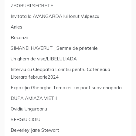
ZBORURI SECRETE
Invitata la AVANGARDA lui Ionut Vulpescu
Anies
Recenzii
SIMANEI HAVERUT _Semne de prietenie
Un ghem de vise/LIBELULIADA
Interviu cu Cleopatra Lorintiu pentru Cafeneaua
Literara februarie2024
Expoziția Gheorghe Tomozei -un poet suav anapoda
DUPA AMIAZA VIETII
Ovidiu Ungureanu
SERGIU CIOIU
Beverley Jane Stewart