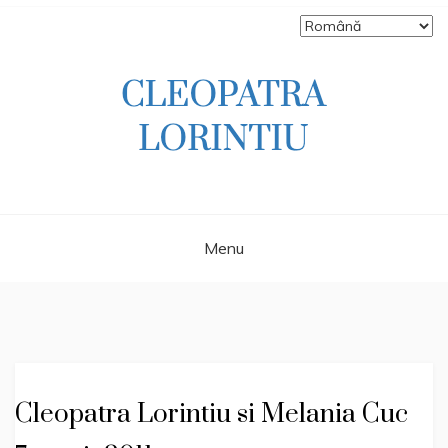
Skip
to
content
Scriitoare – poetă, prozatoare, autoare
CLEOPATRA
de literatură pentru copii, jurnalistă,
scenaristă şi realizatoare de televiziune
LORINTIU
Menu
Cleopatra Lorintiu si Melania Cuc