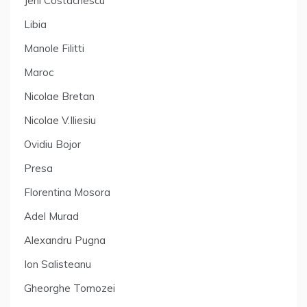
Jeni Costachescu
Libia
Manole Filitti
Maroc
Nicolae Bretan
Nicolae V.Iliesiu
Ovidiu Bojor
Presa
Florentina Mosora
Adel Murad
Alexandru Pugna
Ion Salisteanu
Gheorghe Tomozei