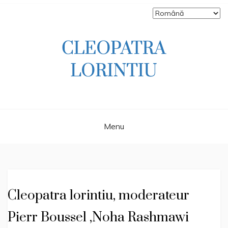
Skip
to
content
Scriitoare – poetă, prozatoare, autoare
CLEOPATRA
de literatură pentru copii, jurnalistă,
scenaristă şi realizatoare de televiziune
LORINTIU
Menu
Cleopatra lorintiu, moderateur
Pierr Boussel ,Noha Rashmawi