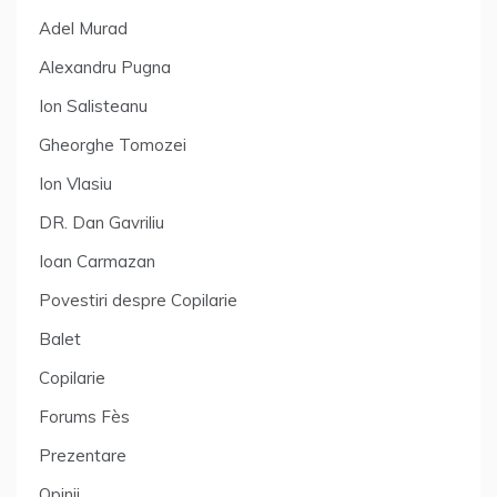
Adel Murad
Alexandru Pugna
Ion Salisteanu
Gheorghe Tomozei
Ion Vlasiu
DR. Dan Gavriliu
Ioan Carmazan
Povestiri despre Copilarie
Balet
Copilarie
Forums Fès
Prezentare
Opinii