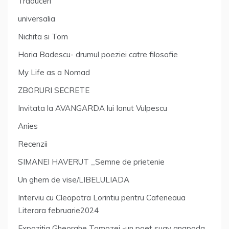
Traduceri
universalia
Nichita si Tom
Horia Badescu- drumul poeziei catre filosofie
My Life as a Nomad
ZBORURI SECRETE
Invitata la AVANGARDA lui Ionut Vulpescu
Anies
Recenzii
SIMANEI HAVERUT _Semne de prietenie
Un ghem de vise/LIBELULIADA
Interviu cu Cleopatra Lorintiu pentru Cafeneaua
Literara februarie2024
Expoziția Gheorghe Tomozei -un poet suav anapoda