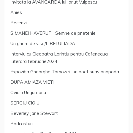
Invitata la AVANGARDA lui Ionut Vulpescu
Anies
Recenzii
SIMANEI HAVERUT _Semne de prietenie
Un ghem de vise/LIBELULIADA
Interviu cu Cleopatra Lorintiu pentru Cafeneaua
Literara februarie2024
Expoziția Gheorghe Tomozei -un poet suav anapoda
DUPA AMIAZA VIETII
Ovidiu Ungureanu
SERGIU CIOIU
Beverley Jane Stewart
Podcasturi