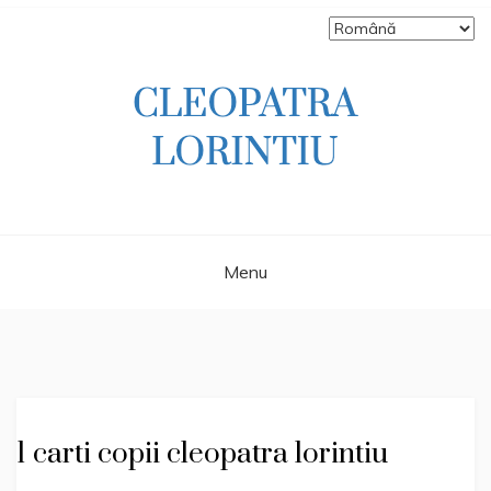
Skip
to
content
Scriitoare – poetă, prozatoare, autoare
CLEOPATRA
de literatură pentru copii, jurnalistă,
scenaristă şi realizatoare de televiziune
LORINTIU
Menu
1 carti copii cleopatra lorintiu