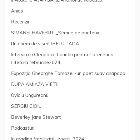
Anies
Recenzii
SIMANEI HAVERUT _Semne de prietenie
Un ghem de vise/LIBELULIADA
Interviu cu Cleopatra Lorintiu pentru Cafeneaua
Literara februarie2024
Expoziția Gheorghe Tomozei -un poet suav anapoda
DUPA AMIAZA VIETII
Ovidiu Ungureanu
SERGIU CIOIU
Beverley Jane Stewart
Podcasturi
In gradina fragilitatii _poezii_2024