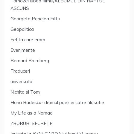
Tomozei iubea filmul/ALBUMUL DIN RAFTUL
ASCUNS
Georgeta Penelea Filitti
Geopolitica
Fetita care eram
Evenimente
Bernard Brumberg
Traduceri
universalia
Nichita si Tom
Horia Badescu- drumul poeziei catre filosofie
My Life as a Nomad
ZBORURI SECRETE
Invitata la AVANGARDA lui Ionut Vulpescu