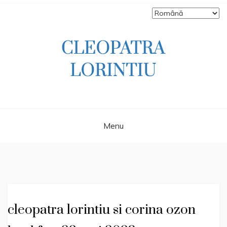
Skip
to
content
Scriitoare – poetă, prozatoare, autoare
CLEOPATRA
de literatură pentru copii, jurnalistă,
scenaristă şi realizatoare de televiziune
LORINTIU
Menu
cleopatra lorintiu si corina ozon