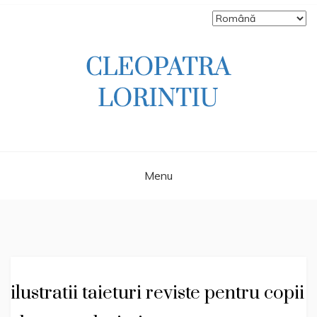
Skip
to
content
Scriitoare – poetă, prozatoare, autoare
CLEOPATRA
de literatură pentru copii, jurnalistă,
scenaristă şi realizatoare de televiziune
LORINTIU
Menu
ilustratii taieturi reviste pentru copii