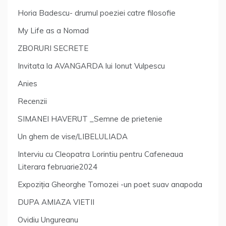
Horia Badescu- drumul poeziei catre filosofie
My Life as a Nomad
ZBORURI SECRETE
Invitata la AVANGARDA lui Ionut Vulpescu
Anies
Recenzii
SIMANEI HAVERUT _Semne de prietenie
Un ghem de vise/LIBELULIADA
Interviu cu Cleopatra Lorintiu pentru Cafeneaua
Literara februarie2024
Expoziția Gheorghe Tomozei -un poet suav anapoda
DUPA AMIAZA VIETII
Ovidiu Ungureanu