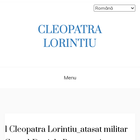
Skip
to
content
Scriitoare – poetă, prozatoare, autoare
CLEOPATRA
de literatură pentru copii, jurnalistă,
scenaristă şi realizatoare de televiziune
LORINTIU
Menu
1 Cleopatra Lorintiu_atasat militar