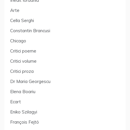
Inedit Iordania
Arte
Cella Serghi
Constantin Brancusi
Chicago
Critici poeme
Critici volume
Critici proza
Dr Maria Georgescu
Elena Boariu
Ecart
Eniko Szilagyi
François Fejtö