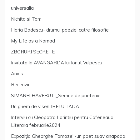
universalia
Nichita si Tom
Horia Badescu- drumul poeziei catre filosofie
My Life as a Nomad
ZBORURI SECRETE
Invitata la AVANGARDA lui Ionut Vulpescu
Anies
Recenzii
SIMANEI HAVERUT _Semne de prietenie
Un ghem de vise/LIBELULIADA
Interviu cu Cleopatra Lorintiu pentru Cafeneaua
Literara februarie2024
Expoziția Gheorghe Tomozei -un poet suav anapoda