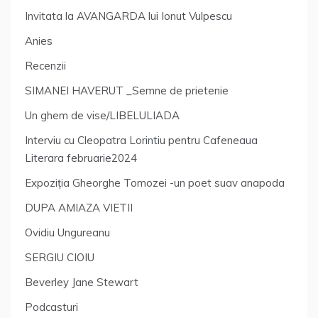
Invitata la AVANGARDA lui Ionut Vulpescu
Anies
Recenzii
SIMANEI HAVERUT _Semne de prietenie
Un ghem de vise/LIBELULIADA
Interviu cu Cleopatra Lorintiu pentru Cafeneaua
Literara februarie2024
Expoziția Gheorghe Tomozei -un poet suav anapoda
DUPA AMIAZA VIETII
Ovidiu Ungureanu
SERGIU CIOIU
Beverley Jane Stewart
Podcasturi