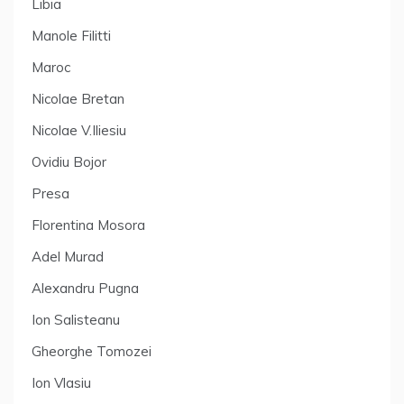
Libia
Manole Filitti
Maroc
Nicolae Bretan
Nicolae V.Iliesiu
Ovidiu Bojor
Presa
Florentina Mosora
Adel Murad
Alexandru Pugna
Ion Salisteanu
Gheorghe Tomozei
Ion Vlasiu