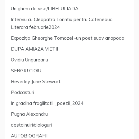
Un ghem de vise/LIBELULIADA
Interviu cu Cleopatra Lorintiu pentru Cafeneaua
Literara februarie2024
Expoziția Gheorghe Tomozei -un poet suav anapoda
DUPA AMIAZA VIETII
Ovidiu Ungureanu
SERGIU CIOIU
Beverley Jane Stewart
Podcasturi
In gradina fragilitatii _poezii_2024
Pugna Alexandru
destainuiri/dialoguri
AUTOBIOGRAFII