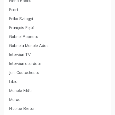
Elena Boariu
Ecart
Eniko Szilagyi
François Fejtö
Gabriel Popescu
Gabriela Manole Adoc
Interviuri TV
Interviuri acordate
Jeni Costachescu
Libia
Manole Filitti
Maroc
Nicolae Bretan