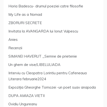
Horia Badescu- drumul poeziei catre filosofie
My Life as a Nomad
ZBORURI SECRETE
Invitata la AVANGARDA lui Ionut Vulpescu
Anies
Recenzii
SIMANEI HAVERUT _Semne de prietenie
Un ghem de vise/LIBELULIADA
Interviu cu Cleopatra Lorintiu pentru Cafeneaua
Literara februarie2024
Expoziția Gheorghe Tomozei -un poet suav anapoda
DUPA AMIAZA VIETII
Ovidiu Ungureanu