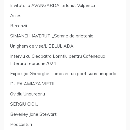
Invitata la AVANGARDA lui Ionut Vulpescu
Anies
Recenzii
SIMANEI HAVERUT _Semne de prietenie
Un ghem de vise/LIBELULIADA
Interviu cu Cleopatra Lorintiu pentru Cafeneaua
Literara februarie2024
Expoziția Gheorghe Tomozei -un poet suav anapoda
DUPA AMIAZA VIETII
Ovidiu Ungureanu
SERGIU CIOIU
Beverley Jane Stewart
Podcasturi