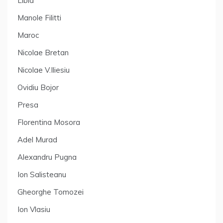
Libia
Manole Filitti
Maroc
Nicolae Bretan
Nicolae V.Iliesiu
Ovidiu Bojor
Presa
Florentina Mosora
Adel Murad
Alexandru Pugna
Ion Salisteanu
Gheorghe Tomozei
Ion Vlasiu