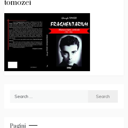
tomozei
Search
for:
Pagini