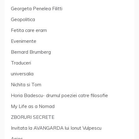
Georgeta Penelea Filitti
Geopolitica
Fetita care eram
Evenimente
Bernard Brumberg
Traduceri
universalia
Nichita si Tom
Horia Badescu- drumul poeziei catre filosofie
My Life as a Nomad
ZBORURI SECRETE
Invitata la AVANGARDA lui Ionut Vulpescu
Anies