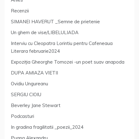
Recenzii
SIMANEI HAVERUT _Semne de prietenie
Un ghem de vise/LIBELULIADA
Interviu cu Cleopatra Lorintiu pentru Cafeneaua
Literara februarie2024
Expoziția Gheorghe Tomozei -un poet suav anapoda
DUPA AMIAZA VIETII
Ovidiu Ungureanu
SERGIU CIOIU
Beverley Jane Stewart
Podcasturi
In gradina fragilitatii _poezii_2024
Pugna Alexandru