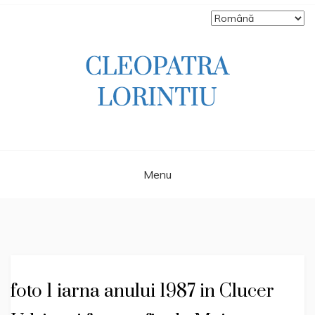
Skip
to
content
Scriitoare – poetă, prozatoare, autoare
CLEOPATRA
de literatură pentru copii, jurnalistă,
scenaristă şi realizatoare de televiziune
LORINTIU
Menu
foto 1 iarna anului 1987 in Clucer