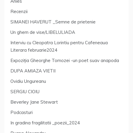
Anies
Recenzii
SIMANEI HAVERUT _Semne de prietenie
Un ghem de vise/LIBELULIADA
Interviu cu Cleopatra Lorintiu pentru Cafeneaua
Literara februarie2024
Expoziția Gheorghe Tomozei -un poet suav anapoda
DUPA AMIAZA VIETII
Ovidiu Ungureanu
SERGIU CIOIU
Beverley Jane Stewart
Podcasturi
In gradina fragilitatii _poezii_2024