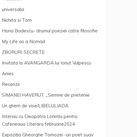
universalia
Nichita si Tom
Horia Badescu- drumul poeziei catre filosofie
My Life as a Nomad
ZBORURI SECRETE
Invitata la AVANGARDA lui Ionut Vulpescu
Anies
Recenzii
SIMANEI HAVERUT _Semne de prietenie
Un ghem de vise/LIBELULIADA
Interviu cu Cleopatra Lorintiu pentru
Cafeneaua Literara februarie2024
Expoziția Gheorghe Tomozei -un poet suav