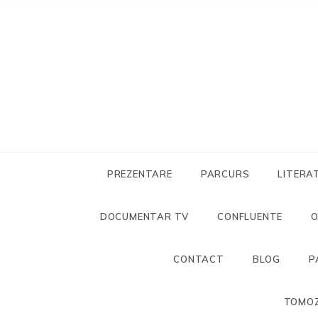
Skip
to
content
PREZENTARE
PARCURS
LITERA
DOCUMENTAR TV
CONFLUENTE
CONTACT
BLOG
P
TOMOZ