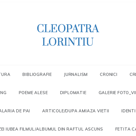
Scriitoare – poetă, prozatoare, autoare
CLEOPATRA
de literatură pentru copii, jurnalistă,
scenaristă şi realizatoare de televiziune
LORINTIU
TURA
BIBLIOGRAFIE
JURNALISM
CRONICI
CR
ONG
POEME ALESE
DIPLOMATIE
GALERIE FOTO_V
ALARIA DE PAI
ARTICOLE/DUPA AMIAZA VIETII
IDENT
EI IUBEA FILMUL/ALBUMUL DIN RAFTUL ASCUNS
FETITA C