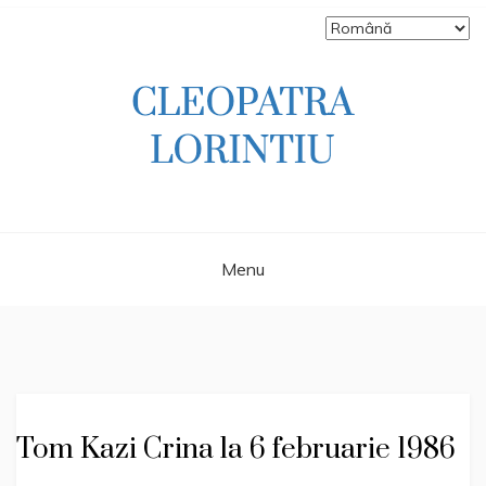
Skip
to
content
Scriitoare – poetă, prozatoare, autoare
CLEOPATRA
de literatură pentru copii, jurnalistă,
scenaristă şi realizatoare de televiziune
LORINTIU
Menu
Tom Kazi Crina la 6 februarie 1986