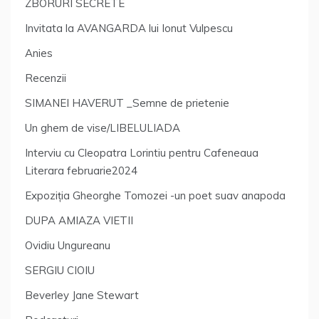
ZBORURI SECRETE
Invitata la AVANGARDA lui Ionut Vulpescu
Anies
Recenzii
SIMANEI HAVERUT _Semne de prietenie
Un ghem de vise/LIBELULIADA
Interviu cu Cleopatra Lorintiu pentru Cafeneaua
Literara februarie2024
Expoziția Gheorghe Tomozei -un poet suav anapoda
DUPA AMIAZA VIETII
Ovidiu Ungureanu
SERGIU CIOIU
Beverley Jane Stewart