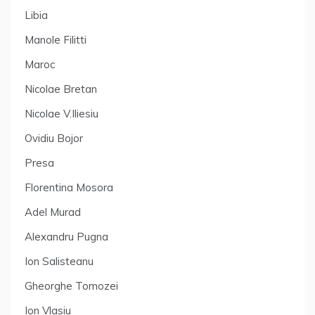
Libia
Manole Filitti
Maroc
Nicolae Bretan
Nicolae V.Iliesiu
Ovidiu Bojor
Presa
Florentina Mosora
Adel Murad
Alexandru Pugna
Ion Salisteanu
Gheorghe Tomozei
Ion Vlasiu