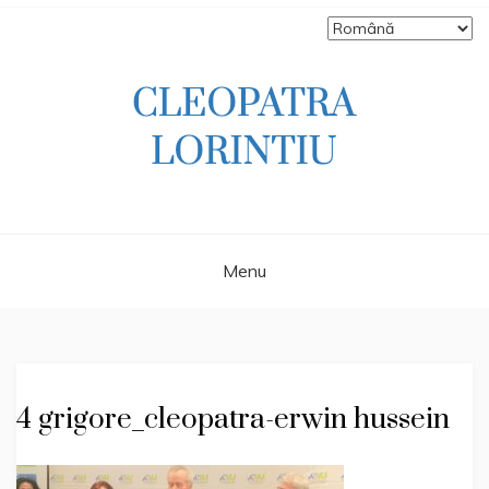
Skip
to
content
Scriitoare – poetă, prozatoare, autoare
CLEOPATRA
de literatură pentru copii, jurnalistă,
scenaristă şi realizatoare de televiziune
LORINTIU
Menu
4 grigore_cleopatra-erwin hussein