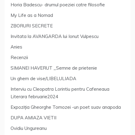
Horia Badescu- drumul poeziei catre filosofie
My Life as a Nomad
ZBORURI SECRETE
Invitata la AVANGARDA lui Ionut Vulpescu
Anies
Recenzii
SIMANEI HAVERUT _Semne de prietenie
Un ghem de vise/LIBELULIADA
Interviu cu Cleopatra Lorintiu pentru Cafeneaua
Literara februarie2024
Expoziția Gheorghe Tomozei -un poet suav anapoda
DUPA AMIAZA VIETII
Ovidiu Ungureanu