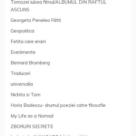
Tomozei iubea filmul/ALBUMUL DIN RAFTUL
ASCUNS
Georgeta Penelea Filitti
Geopolitica
Fetita care eram
Evenimente
Bernard Brumberg
Traduceri
universalia
Nichita si Tom
Horia Badescu- drumul poeziei catre filosofie
My Life as a Nomad
ZBORURI SECRETE