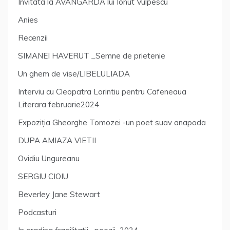
Invitata la AVANGARDA lui Ionut Vulpescu
Anies
Recenzii
SIMANEI HAVERUT _Semne de prietenie
Un ghem de vise/LIBELULIADA
Interviu cu Cleopatra Lorintiu pentru Cafeneaua
Literara februarie2024
Expoziția Gheorghe Tomozei -un poet suav anapoda
DUPA AMIAZA VIETII
Ovidiu Ungureanu
SERGIU CIOIU
Beverley Jane Stewart
Podcasturi