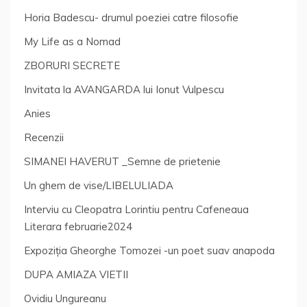
Horia Badescu- drumul poeziei catre filosofie
My Life as a Nomad
ZBORURI SECRETE
Invitata la AVANGARDA lui Ionut Vulpescu
Anies
Recenzii
SIMANEI HAVERUT _Semne de prietenie
Un ghem de vise/LIBELULIADA
Interviu cu Cleopatra Lorintiu pentru Cafeneaua
Literara februarie2024
Expoziția Gheorghe Tomozei -un poet suav anapoda
DUPA AMIAZA VIETII
Ovidiu Ungureanu