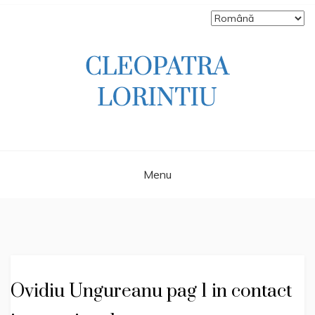
Skip
to
content
Scriitoare – poetă, prozatoare, autoare
CLEOPATRA
de literatură pentru copii, jurnalistă,
scenaristă şi realizatoare de televiziune
LORINTIU
Menu
Ovidiu Ungureanu pag 1 in contact