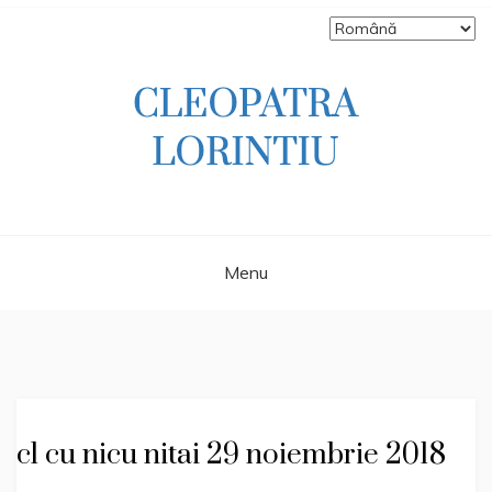
Skip
to
content
Scriitoare – poetă, prozatoare, autoare
CLEOPATRA
de literatură pentru copii, jurnalistă,
scenaristă şi realizatoare de televiziune
LORINTIU
Menu
cl cu nicu nitai 29 noiembrie 2018