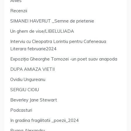
Anies
Recenzii
SIMANEI HAVERUT _Semne de prietenie
Un ghem de vise/LIBELULIADA
Interviu cu Cleopatra Lorintiu pentru Cafeneaua
Literara februarie2024
Expoziția Gheorghe Tomozei -un poet suav anapoda
DUPA AMIAZA VIETII
Ovidiu Ungureanu
SERGIU CIOIU
Beverley Jane Stewart
Podcasturi
In gradina fragilitatii _poezii_2024
Pugna Alexandru