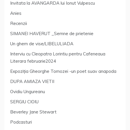
Invitata la AVANGARDA lui Ionut Vulpescu
Anies
Recenzii
SIMANEI HAVERUT _Semne de prietenie
Un ghem de vise/LIBELULIADA
Interviu cu Cleopatra Lorintiu pentru Cafeneaua
Literara februarie2024
Expoziția Gheorghe Tomozei -un poet suav anapoda
DUPA AMIAZA VIETII
Ovidiu Ungureanu
SERGIU CIOIU
Beverley Jane Stewart
Podcasturi