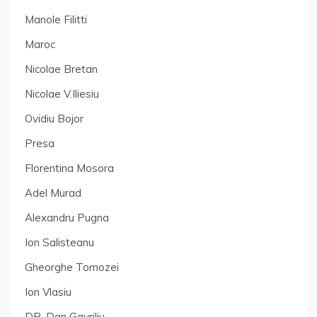
Manole Filitti
Maroc
Nicolae Bretan
Nicolae V.Iliesiu
Ovidiu Bojor
Presa
Florentina Mosora
Adel Murad
Alexandru Pugna
Ion Salisteanu
Gheorghe Tomozei
Ion Vlasiu
DR. Dan Gavriliu