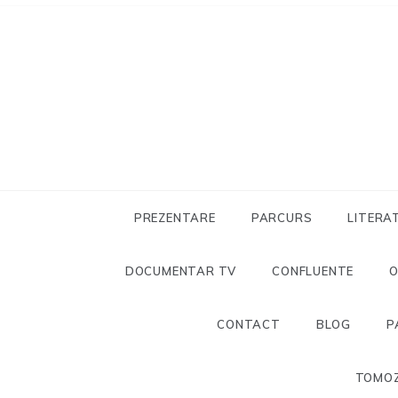
Skip
to
content
PREZENTARE
PARCURS
LITERA
DOCUMENTAR TV
CONFLUENTE
CONTACT
BLOG
P
TOMOZ