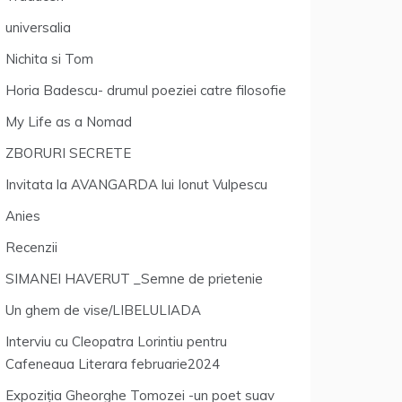
universalia
Nichita si Tom
Horia Badescu- drumul poeziei catre filosofie
My Life as a Nomad
ZBORURI SECRETE
Invitata la AVANGARDA lui Ionut Vulpescu
Anies
Recenzii
SIMANEI HAVERUT _Semne de prietenie
Un ghem de vise/LIBELULIADA
Interviu cu Cleopatra Lorintiu pentru
Cafeneaua Literara februarie2024
Expoziția Gheorghe Tomozei -un poet suav