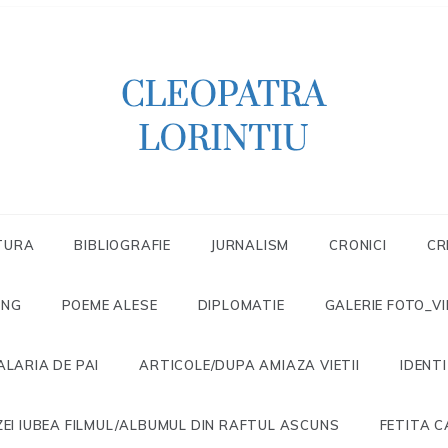
Scriitoare – poetă, prozatoare, autoare
CLEOPATRA
de literatură pentru copii, jurnalistă,
scenaristă şi realizatoare de televiziune
LORINTIU
TURA
BIBLIOGRAFIE
JURNALISM
CRONICI
CR
ONG
POEME ALESE
DIPLOMATIE
GALERIE FOTO_V
ALARIA DE PAI
ARTICOLE/DUPA AMIAZA VIETII
IDENT
EI IUBEA FILMUL/ALBUMUL DIN RAFTUL ASCUNS
FETITA C