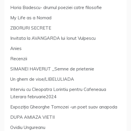
Horia Badescu- drumul poeziei catre filosofie
My Life as a Nomad
ZBORURI SECRETE
Invitata la AVANGARDA lui Ionut Vulpescu
Anies
Recenzii
SIMANEI HAVERUT _Semne de prietenie
Un ghem de vise/LIBELULIADA
Interviu cu Cleopatra Lorintiu pentru Cafeneaua
Literara februarie2024
Expoziția Gheorghe Tomozei -un poet suav anapoda
DUPA AMIAZA VIETII
Ovidiu Ungureanu