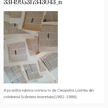
3314995317343043_n
Așa arăta rubrica cronica tv de Cleopatra Lorintiu din
cotidianul Scânteia tineretului(1982-1986)