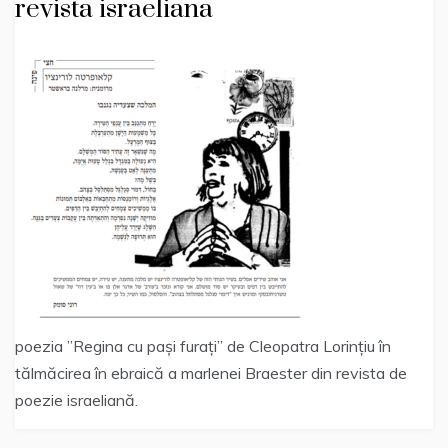
revista israeliana
poezia ”Regina cu pași furați” de Cleopatra Lorințiu în
tălmăcirea în ebraică a marlenei Braester din revista de
poezie israeliană.