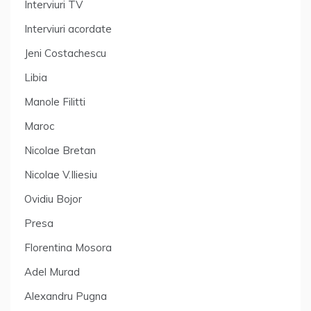
Interviuri TV
Interviuri acordate
Jeni Costachescu
Libia
Manole Filitti
Maroc
Nicolae Bretan
Nicolae V.Iliesiu
Ovidiu Bojor
Presa
Florentina Mosora
Adel Murad
Alexandru Pugna