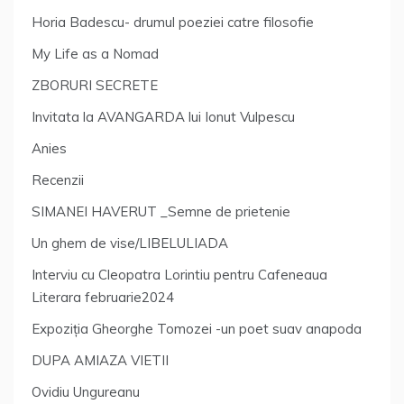
Horia Badescu- drumul poeziei catre filosofie
My Life as a Nomad
ZBORURI SECRETE
Invitata la AVANGARDA lui Ionut Vulpescu
Anies
Recenzii
SIMANEI HAVERUT _Semne de prietenie
Un ghem de vise/LIBELULIADA
Interviu cu Cleopatra Lorintiu pentru Cafeneaua
Literara februarie2024
Expoziția Gheorghe Tomozei -un poet suav anapoda
DUPA AMIAZA VIETII
Ovidiu Ungureanu