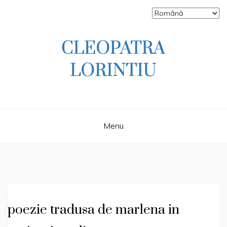
Skip
to
content
Scriitoare – poetă, prozatoare, autoare
CLEOPATRA
de literatură pentru copii, jurnalistă,
scenaristă şi realizatoare de televiziune
LORINTIU
Menu
poezie tradusa de marlena in