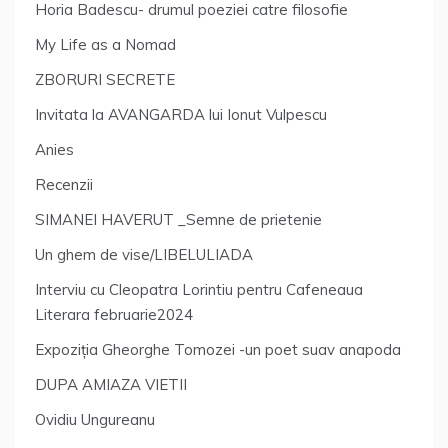
Horia Badescu- drumul poeziei catre filosofie
My Life as a Nomad
ZBORURI SECRETE
Invitata la AVANGARDA lui Ionut Vulpescu
Anies
Recenzii
SIMANEI HAVERUT _Semne de prietenie
Un ghem de vise/LIBELULIADA
Interviu cu Cleopatra Lorintiu pentru Cafeneaua
Literara februarie2024
Expoziția Gheorghe Tomozei -un poet suav anapoda
DUPA AMIAZA VIETII
Ovidiu Ungureanu