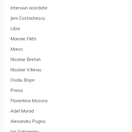
Interviuri acordate
Jeni Costachescu
Libia
Manole Filitti
Maroc
Nicolae Bretan
Nicolae V.Iliesiu
Ovidiu Bojor
Presa
Florentina Mosora
Adel Murad
Alexandru Pugna
Ion Salisteanu