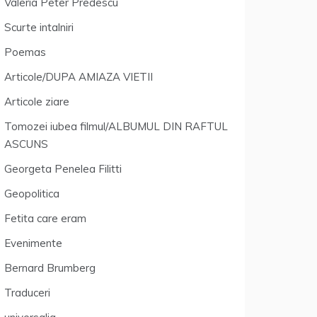
Valeria Peter Predescu
Scurte intalniri
Poemas
Articole/DUPA AMIAZA VIETII
Articole ziare
Tomozei iubea filmul/ALBUMUL DIN RAFTUL
ASCUNS
Georgeta Penelea Filitti
Geopolitica
Fetita care eram
Evenimente
Bernard Brumberg
Traduceri