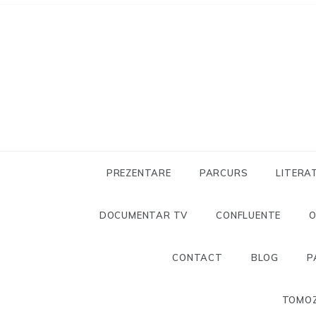
Skip
to
content
PREZENTARE
PARCURS
LITERA
DOCUMENTAR TV
CONFLUENTE
CONTACT
BLOG
P
TOMOZ