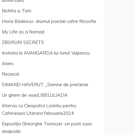
universalia
Nichita si Tom
Horia Badescu- drumul poeziei catre filosofie
My Life as a Nomad
ZBORURI SECRETE
Invitata la AVANGARDA lui Ionut Vulpescu
Anies
Recenzii
SIMANEI HAVERUT _Semne de prietenie
Un ghem de vise/LIBELULIADA
Interviu cu Cleopatra Lorintiu pentru
Cafeneaua Literara februarie2024
Expoziția Gheorghe Tomozei -un poet suav
anapoda