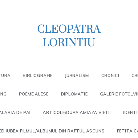
Scriitoare – poetă, prozatoare, autoare
CLEOPATRA
de literatură pentru copii, jurnalistă,
scenaristă şi realizatoare de televiziune
LORINTIU
TURA
BIBLIOGRAFIE
JURNALISM
CRONICI
CR
ONG
POEME ALESE
DIPLOMATIE
GALERIE FOTO_V
ALARIA DE PAI
ARTICOLE/DUPA AMIAZA VIETII
IDENT
EI IUBEA FILMUL/ALBUMUL DIN RAFTUL ASCUNS
FETITA C