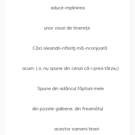
aduce-mplinirea
unor visuri de tinereţe.
Căci oleandri-nfloriţi mă-nconjoară
acum. ( o, nu spune din ceruri că-i prea târziu.)
Spune din adâncul făpturii mele
din pozele galbene, din freamătul
acestor oameni tineri