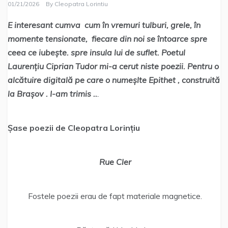
01/21/2026
By
Cleopatra Lorintiu
E interesant cumva cum în vremuri tulburi, grele, în
momente tensionate, fiecare din noi se întoarce spre
ceea ce iubește. spre insula lui de suflet. Poetul
Laurențiu Ciprian Tudor mi-a cerut niste poezii. Pentru o
alcătuire digitală pe care o numeșlte Epithet , construită
la Brașov . I-am trimis ..
.
Șase poezii de Cleopatra Lorințiu
Rue Cler
Fostele poezii erau de fapt materiale magnetice.