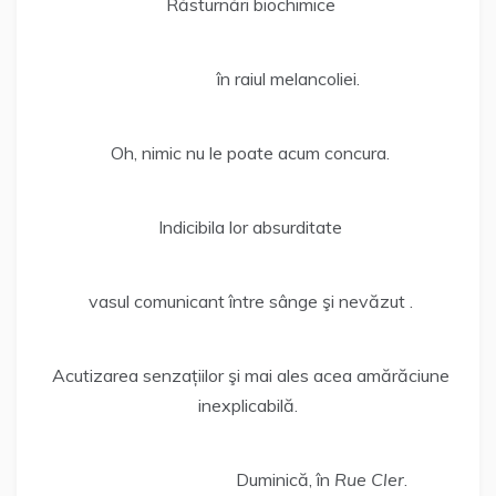
Răsturnări biochimice
în raiul melancoliei.
Oh, nimic nu le poate acum concura.
Indicibila lor absurditate
vasul comunicant între sânge şi nevăzut .
Acutizarea senzațiilor şi mai ales acea amărăciune
inexplicabilă.
Duminică, în
Rue Cler
.