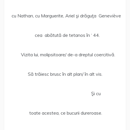
cu Nathan, cu Marguerite, Ariel şi drăguţa Geneviève
cea abătută de tetanos în ‘ 44.
Vizita lui, molipsitoare/ de-a dreptul coercitivă.
Să trăiesc brusc în alt plan/ în alt vis.
Şi cu
toate acestea, ce bucurii dureroase.