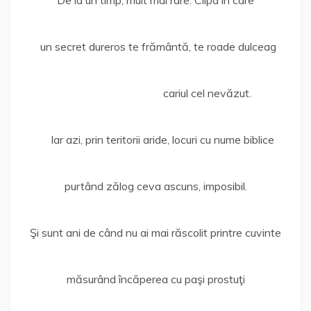
De la un timp, mult mai rare. Clipa în care
un secret dureros te frământă, te roade dulceag
cariul cel nevăzut.
Iar azi, prin teritorii aride, locuri cu nume biblice
purtând zălog ceva ascuns, imposibil.
Şi sunt ani de când nu ai mai răscolit printre cuvinte
măsurând încăperea cu paşi prostuţi