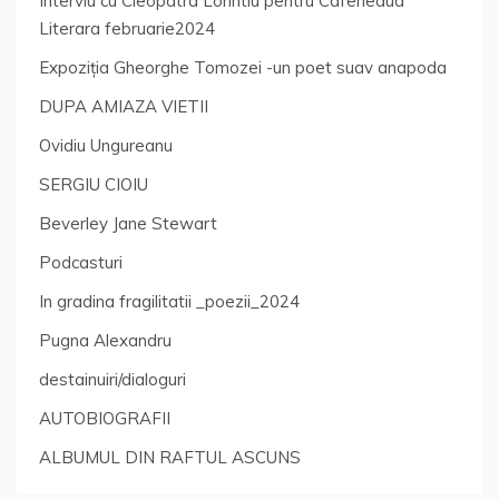
Interviu cu Cleopatra Lorintiu pentru Cafeneaua
Literara februarie2024
Expoziția Gheorghe Tomozei -un poet suav anapoda
DUPA AMIAZA VIETII
Ovidiu Ungureanu
SERGIU CIOIU
Beverley Jane Stewart
Podcasturi
In gradina fragilitatii _poezii_2024
Pugna Alexandru
destainuiri/dialoguri
AUTOBIOGRAFII
ALBUMUL DIN RAFTUL ASCUNS