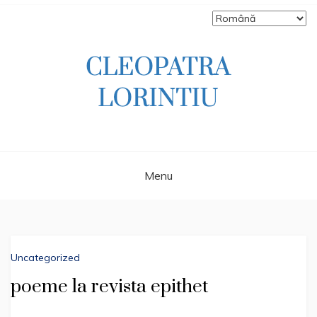
Skip
to
content
Scriitoare – poetă, prozatoare, autoare
CLEOPATRA
de literatură pentru copii, jurnalistă,
scenaristă şi realizatoare de televiziune
LORINTIU
Menu
Uncategorized
poeme la revista epithet