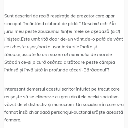
Sunt descrieri de reală respirație de prozator care apar
sincopat, încântând cititorul, de pildă
” Deschid ochii! În
jurul meu peste zbuciumul ființei mele se așeaază (sic!)
liniștea.Este umbrită doar de-un vânt,de-o pală de vânt
ce izbește ușor,foarte ușor,ierburile înalte și
tăioase,uscate la un maxim al minimului de marele
Stăpân ce-și picură osânza arzătoare peste câmpia
întinsă și învăluită în profunde tăceri-Bărăganul”!
Interesant demersul acestui scriitor înfuriat pe trecut care
reușește să se elibereze cu greu din ițele acelui socialism
văzut de el distructiv și monocrom. Un socialism în care s-a
format însă chiar dacă personajul-auctorial urăște această
formare.