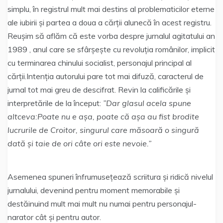
simplu, în registrul mult mai destins al problematicilor eterne
ale iubirii și partea a doua a cărții alunecă în acest registru.
Reușim să aflăm că este vorba despre jurnalul agitatului an
1989 , anul care se sfârșește cu revoluția românilor, implicit
cu terminarea chinului socialist, personajul principal al
cărții.Intenția autorului pare tot mai difuză, caracterul de
jurnal tot mai greu de descifrat. Revin la calificările și
interpretările de la început:
”Dar glasul acela spune
altceva:Poate nu e așa, poate că așa au fist brodite
lucrurile de Croitor, singurul care măsoară o singură
dată și taie de ori câte ori este nevoie.”
Asemenea spuneri înfrumusețează scriitura și ridică nivelul
jurnalului, devenind pentru moment memorabile și
destăinuind mult mai mult nu numai pentru personajul-
narator cât și pentru autor.