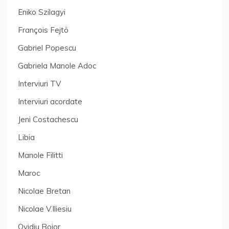
Eniko Szilagyi
François Fejtö
Gabriel Popescu
Gabriela Manole Adoc
Interviuri TV
Interviuri acordate
Jeni Costachescu
Libia
Manole Filitti
Maroc
Nicolae Bretan
Nicolae V.Iliesiu
Ovidiu Bojor