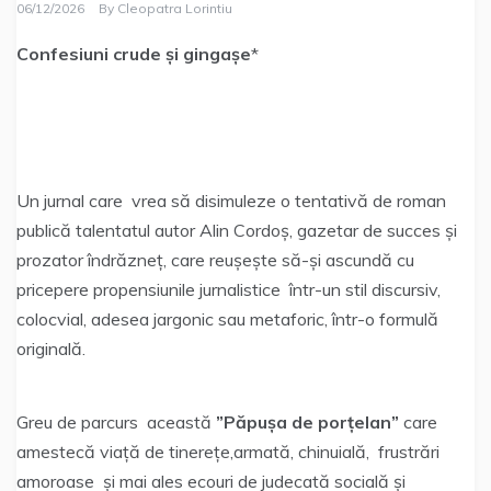
06/12/2026
By
Cleopatra Lorintiu
Confesiuni crude și gingașe
*
Un jurnal care vrea să disimuleze o tentativă de roman
publică talentatul autor Alin Cordoș, gazetar de succes și
prozator îndrăzneț, care reușește să-și ascundă cu
pricepere propensiunile jurnalistice într-un stil discursiv,
colocvial, adesea jargonic sau metaforic, într-o formulă
originală.
Greu de parcurs această
”Păpușa de porțelan”
care
amestecă viață de tinerețe,armată, chinuială, frustrări
amoroase și mai ales ecouri de judecată socială și