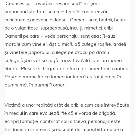
Ceaușescu, ”tovarășul responsabil”, milițienii,
propagandiștii, totul se amestecă în carcaterizări
caricaturale,adeseori hidoase . Oamenii sunt brutali, bestii,
de o vulgaritate supraexpusă, inculți, mimetici, oribili.
Oamenii pe care -i vede personajul, sunt așa :
”i-auzi
matale cum vine ei, ăștia micii, dă culege roșiile, ardeii
și vinetele poporului, culege pe dracu,pă dracu
culege,ăștia vor să fugă ,auzi tov Nilă la ei, în lumea
liberă…Plescăi și flegmă pe placa de ciment din cantină,
Paștele mamii lor cu lumea lor liberă cu tot,îi omor în
pumni mă, în pumni îi omor.”
Victimă a unor realități atât de oribile cum cele întrevăzute
în mediul în care evolueză, fie că e vorba de brigadă,
echipă,formație, combinat sau altceva, personajul este
fundamental nefericit și obsedat de imposibilitatea de a