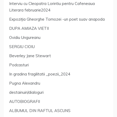
Interviu cu Cleopatra Lorintiu pentru Cafeneaua
Literara februarie2024
Expoziția Gheorghe Tomozei -un poet suav anapoda
DUPA AMIAZA VIETII
Ovidiu Ungureanu
SERGIU CIOIU
Beverley Jane Stewart
Podcasturi
In gradina fragilitatii _poezii_2024
Pugna Alexandru
destainuiri/dialoguri
AUTOBIOGRAFII
ALBUMUL DIN RAFTUL ASCUNS