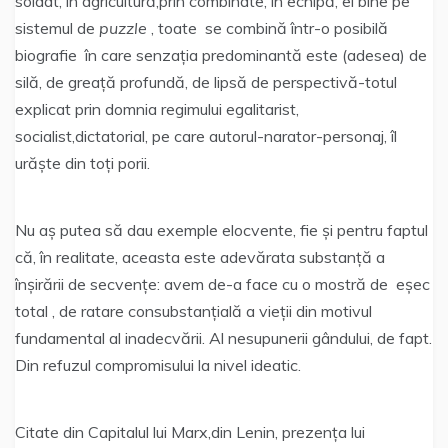
soldat, în agricultură,prin combinate, în echipă, ei bine pe
sistemul de
puzzle
, toate se combină într-o posibilă
biografie în care senzația predominantă este (adesea) de
silă, de greață profundă, de lipsă de perspectivă-totul
explicat prin domnia regimului egalitarist,
socialist,dictatorial, pe care autorul-narator-personaj, îl
urăște din toți porii.
Nu aș putea să dau exemple elocvente, fie și pentru faptul
că, în realitate, aceasta este adevărata substanță a
înșirării de secvențe: avem de-a face cu o mostră de eșec
total , de ratare consubstanțială a vieții din motivul
fundamental al inadecvării. Al nesupunerii gândului, de fapt.
Din refuzul compromisului la nivel ideatic.
Citate din Capitalul lui Marx,din Lenin, prezența lui