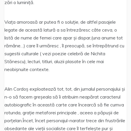
zări o luminiță.
Viața amoroasă ar putea fi o soluție, de altfel pasajele
legate de această latură a sa întrezăresc câte ceva, o
listă de nume de femei care apar și dispar,(una anume tot
rămâne…) care îl urmăresc , îl preocupă, se întrepătrund cu
sugestii culturale ( vezi poezie celebră de Nichita
Stănescu), lecturi, titluri, aluzii plasate în cele mai
neobișnuite contexte.
Alin Cordoș exploatează tot, tot, din jurnalul personajului și
n-o să facem greșeala să îi atribuim neapărat caracterul
autobiografic în această carte care încearcă să fie cumva
rotunda, grație metaforei principale , aceea a păpușii de
porțelan.Încet, încet personajul-narator trece din frustrările
obsedante ale vieții socialiste care îl terfelește pur și