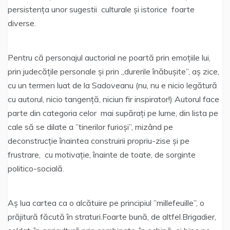
persistența unor sugestii culturale și istorice foarte
diverse.
Pentru că personajul auctorial ne poartă prin emoțiile lui,
prin judecățile personale și prin „durerile înăbușite”, aș zice,
cu un termen luat de la Sadoveanu (nu, nu e nicio legătură
cu autorul, nicio tangență, niciun fir inspirator!) Autorul face
parte din categoria celor mai supărați pe lume, din lista pe
cale să se dilate a ”tinerilor furioși”, mizând pe
deconstrucție înaintea construirii propriu-zise și pe
frustrare, cu motivație, înainte de toate, de sorginte
politico-socială.
Aș lua cartea ca o alcătuire pe principiul ”millefeuille”, o
prăjitură făcută în straturi.Foarte bună, de altfel.Brigadier,