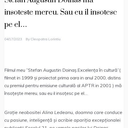
Stefan Augustin Doinas mă
insoteste mereu. Sau eu il insotesc
pe el…
04/17/2023
By
Cleopatra Lorintiu
Filmul meu ”Stefan Augustin Doinaș.Excelența în cultură”(
filmat in 1999 și proiectat prima oara in anul 2000, distins
cu premiul pentru emisiune culturală al APTR in 2001 ) mă
însoțește mereu, sau eu il insoțesc pe el…
Grație neobositei Alina Ledeanu, doamna care conduce
cu pasiune, inteligență și acribie apariția excepționalei
publicații Secolul 21, pe urmele pașilor lui Doinaș,