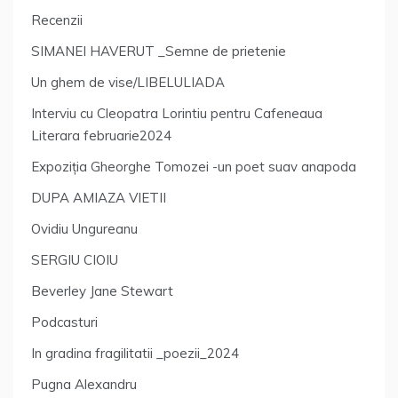
Recenzii
SIMANEI HAVERUT _Semne de prietenie
Un ghem de vise/LIBELULIADA
Interviu cu Cleopatra Lorintiu pentru Cafeneaua
Literara februarie2024
Expoziția Gheorghe Tomozei -un poet suav anapoda
DUPA AMIAZA VIETII
Ovidiu Ungureanu
SERGIU CIOIU
Beverley Jane Stewart
Podcasturi
In gradina fragilitatii _poezii_2024
Pugna Alexandru