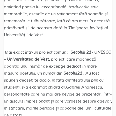
amintind poezia lui excepțională, traducerile sale
memorabile, eseurile de un rafinament fără seamăn și
rememorările tulburătoare, iată că am mers în această
primăvară și de aceasta dată la Timișoara, invitați ai
Universității de Vest.
Mai exact într-un proiect comun :
Secoluil 21- UNESCO
– Universitatea de Vest,
proiect care machează
apariția unui număr de excepție dedicat în mare
masură poetului, un număr din
Secolul21
. Au fost
spuneri deosebite acolo, in fața amfiteatrului plin cu
studenți, s-a exprimat chiard dr.Gabriel Andreescu,
personalitate care nu mai are nevoie de prezentări, într-
un discurs impresionant și care vorbeste despre adevăr,
mistificare, marile pericole și capcane ale lumii culturale
de astazi.