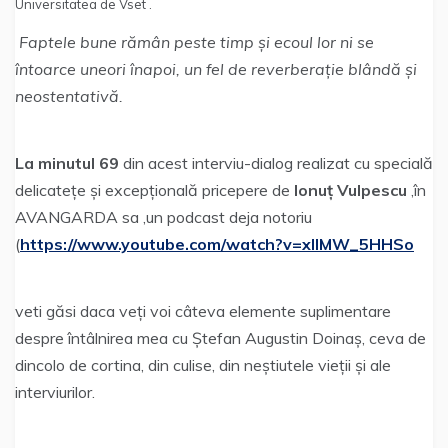
Universitatea de Vset .
Faptele bune rămân peste timp și ecoul lor ni se
întoarce uneori înapoi, un fel de reverberație blândă și
neostentativă.
La minutul 69
din acest interviu-dialog realizat cu specială
delicatețe și excepțională pricepere de
Ionuț Vulpescu
,în
AVANGARDA sa ,un podcast deja notoriu
(
https://www.youtube.com/watch?v=xllMW_5HHSo
veti găsi daca veți voi câteva elemente suplimentare
despre întâlnirea mea cu Ștefan Augustin Doinaș, ceva de
dincolo de cortina, din culise, din neștiutele vieții și ale
interviurilor.