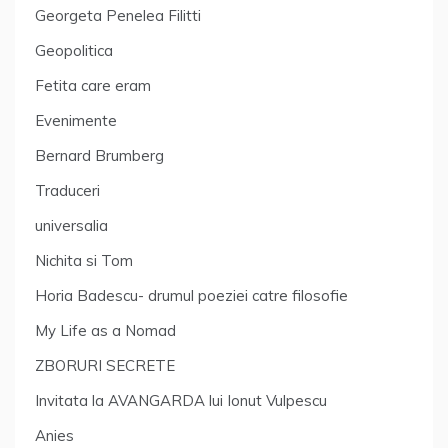
Georgeta Penelea Filitti
Geopolitica
Fetita care eram
Evenimente
Bernard Brumberg
Traduceri
universalia
Nichita si Tom
Horia Badescu- drumul poeziei catre filosofie
My Life as a Nomad
ZBORURI SECRETE
Invitata la AVANGARDA lui Ionut Vulpescu
Anies