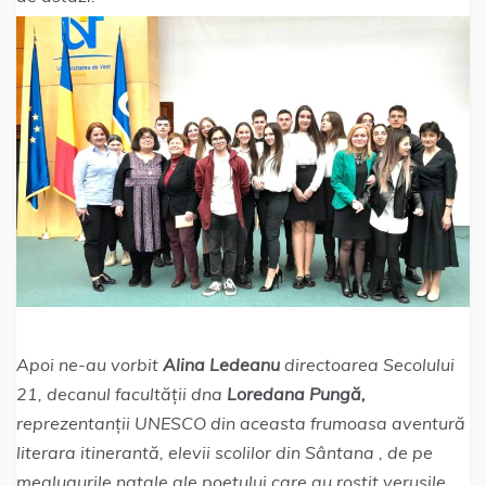
Apoi ne-au vorbit
Alina Ledeanu
directoarea Secolului
21, decanul facultății dna
Loredana Pungă,
reprezentanții UNESCO din aceasta frumoasa aventură
literara itinerantă, elevii scolilor din Sântana , de pe
mealugurile natale ale poetului care au rostit verusile