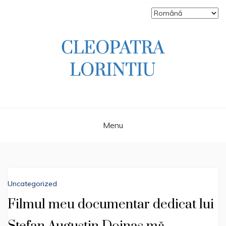
Skip
to
content
Scriitoare – poetă, prozatoare, autoare
CLEOPATRA
de literatură pentru copii, jurnalistă,
scenaristă şi realizatoare de televiziune
LORINTIU
Menu
Uncategorized
Filmul meu documentar dedicat lui